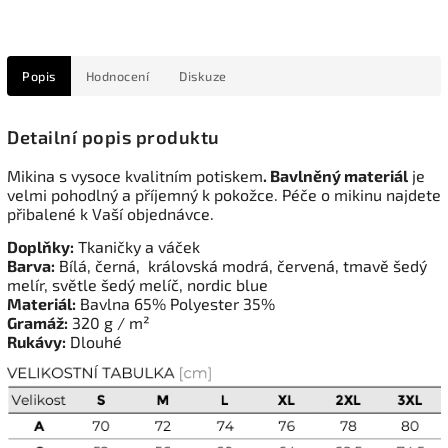
Popis
Hodnocení
Diskuze
Detailní popis produktu
Mikina s vysoce kvalitním potiskem
. Bavlněný materiál
je
velmi pohodlný a příjemný k pokožce. Péče o mikinu najdete
přibalené k Vaší objednávce.
Doplňky:
Tkaničky a váček
Barva:
Bílá, černá, královská modrá, červená, tmavě šedý
melír, světle šedý melíč, nordic blue
Materiál:
Bavlna 65% Polyester 35%
Gramáž:
320 g / m²
Rukávy:
Dlouhé