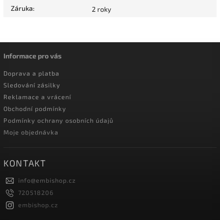
Záruka
:
2 roky
Informace pro vás
Doprava a platba
Sledování zásilky
Reklamace a vrácení
Obchodní podmínky
Podmínky ochrany osobních údajů
Moje objednávka
KONTAKT
info
@
embishop.cz
720518206
embishop.cz