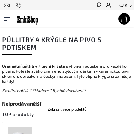
CZK
Hledat
PŮLLITRY A KRÝGLE NA PIVO S
POTISKEM
Originální půllitry / pivní krýgle
s vtipným potiskem pro každého
pivaře. Potěšte svého známého stylovým dárkem - keramickou pivní
sklenicí s obrázkem a českým nápisem. Tyto vtipné krýgle si zamiluje
každý!
Kvalitní potisk ? Skladem ? Rychlé doručení ?
Nejprodávanější
Zobrazit více produktů
TOP produkty