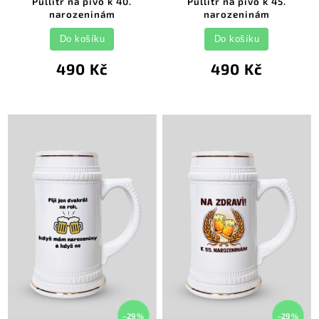
Půllitr na pivo k 40.
Půllitr na pivo k 45.
narozeninám
narozeninám
Do košíku
Do košíku
490 Kč
490 Kč
–29 %
–29 %