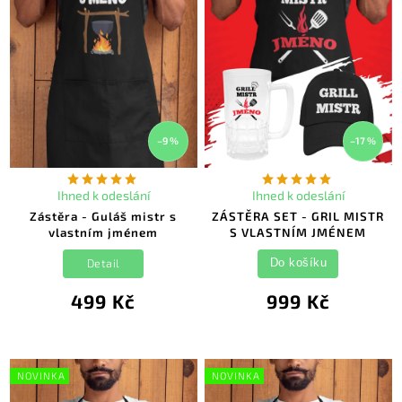
–9 %
–17 %
Ihned k odeslání
Ihned k odeslání
Zástěra - Guláš mistr s
ZÁSTĚRA SET - GRIL MISTR
vlastním jménem
S VLASTNÍM JMÉNEM
Detail
Do košíku
499 Kč
999 Kč
NOVINKA
NOVINKA