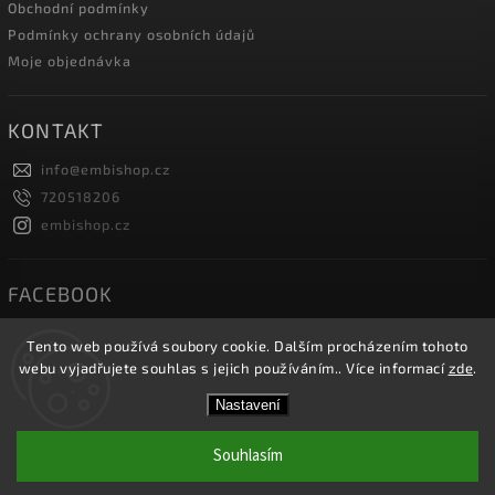
Obchodní podmínky
Podmínky ochrany osobních údajů
Moje objednávka
KONTAKT
info
@
embishop.cz
720518206
embishop.cz
FACEBOOK
Tento web používá soubory cookie. Dalším procházením tohoto
webu vyjadřujete souhlas s jejich používáním.. Více informací
zde
.
Copyright 2026
Embishop.cz
. Všechna práva vyhrazena.
Nastavení
Vytvořil
Shoptet
| Design
Shoptak.cz.
Souhlasím