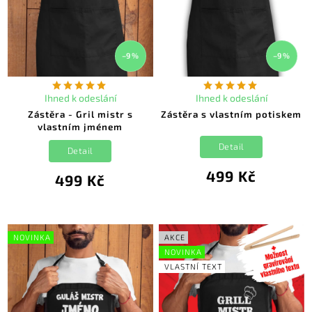
–9 %
–9 %
Ihned k odeslání
Ihned k odeslání
Zástěra - Gril mistr s
Zástěra s vlastním potiskem
vlastním jménem
Detail
Detail
499 Kč
499 Kč
NOVINKA
AKCE
NOVINKA
VLASTNÍ TEXT