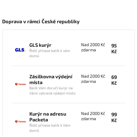
Doprava v rámci České republiky
GLS kurýr
Nad 2000 Kč
95
zdarma
Řidič přiveze balík k vám
Kč
domů
Zásilkovna výdejní
Nad 2000 Kč
69
zdarma
místa
Kč
Balík Vám doručí kurýr na
Vámi vybrané výdejní místo
Kurýr na adresu
Nad 2000 Kč
99
zdarma
Packeta
Kč
Řidič přiveze balík k Vám
domů