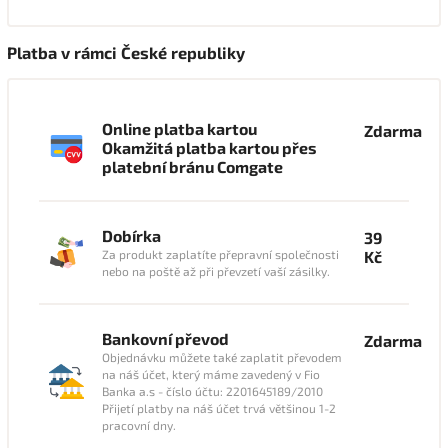
Platba v rámci České republiky
Online platba kartou
Zdarma
Okamžitá platba kartou přes
platební bránu Comgate
Dobírka
39
Za produkt zaplatíte přepravní společnosti
Kč
nebo na poště až při převzetí vaší zásilky.
Bankovní převod
Zdarma
Objednávku můžete také zaplatit převodem
na náš účet, který máme zavedený v Fio
Banka a.s - číslo účtu: 2201645189/2010
Přijetí platby na náš účet trvá většinou 1-2
pracovní dny.