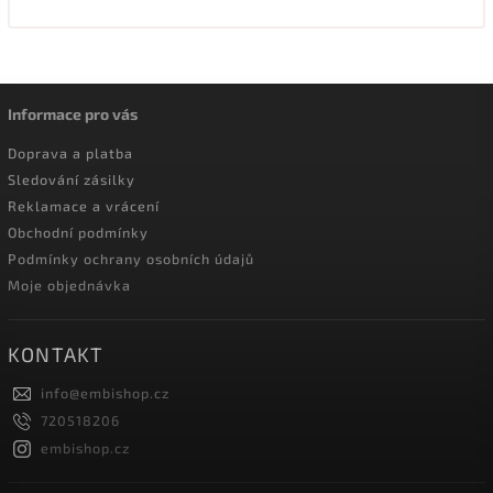
Informace pro vás
Doprava a platba
Sledování zásilky
Reklamace a vrácení
Obchodní podmínky
Podmínky ochrany osobních údajů
Moje objednávka
KONTAKT
info
@
embishop.cz
720518206
embishop.cz