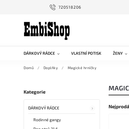
720518206
DÁRKOVÝ RÁDCE
VLASTNÍ POTISK
ŽENY
Domů
/
Doplňky
/
Magické hrníčky
MAGIC
Kategorie
Nejprodá
DÁRKOVÝ RÁDCE
Rodinné gangy
Den otců 21.6