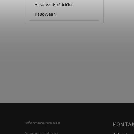
Absolventská trička
Halloween
Informace pro vás
KONTA
Doprava a platba