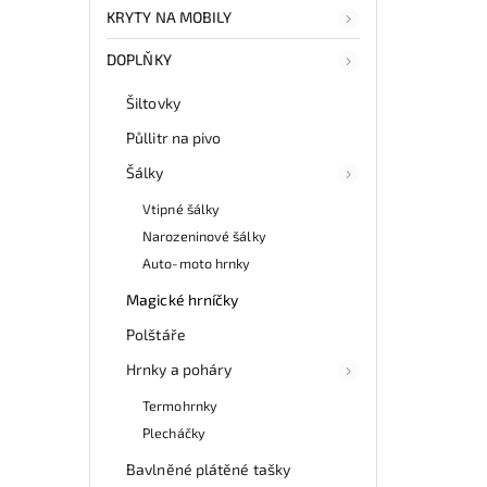
KRYTY NA MOBILY
DOPLŇKY
Šiltovky
Půllitr na pivo
Šálky
Vtipné šálky
Narozeninové šálky
Auto-moto hrnky
Magické hrníčky
Polštáře
Hrnky a poháry
Termohrnky
Plecháčky
Bavlněné plátěné tašky