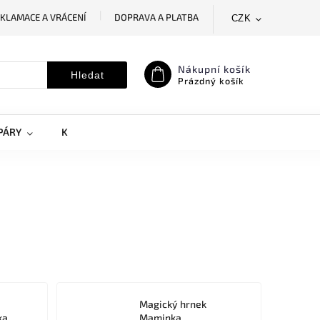
KLAMACE A VRÁCENÍ
DOPRAVA A PLATBA
CZK
SLEDOVÁNÍ ZÁSILKY
MOJE OBJEDNÁVKA
Nákupní košík
Hledat
Prázdný košík
PÁRY
KRYTY NA MOBILY
DOPLŇKY
Magický hrnek
ka
Maminka