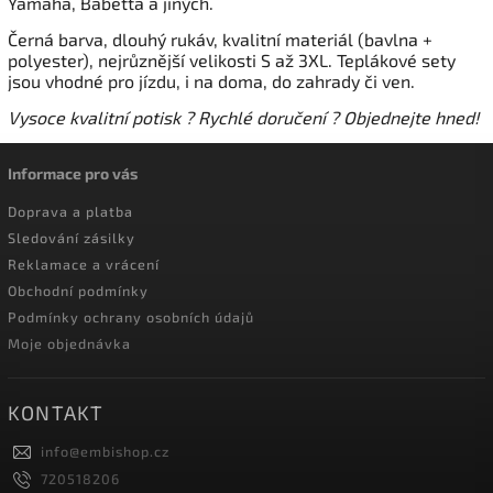
Yamaha, Babetta a jiných.
Černá barva, dlouhý rukáv, kvalitní materiál (bavlna +
polyester), nejrůznější velikosti S až 3XL. Teplákové sety
jsou vhodné pro jízdu, i na doma, do zahrady či ven.
Vysoce kvalitní potisk ? Rychlé doručení ? Objednejte hned!
Informace pro vás
Doprava a platba
Sledování zásilky
Reklamace a vrácení
Obchodní podmínky
Podmínky ochrany osobních údajů
Moje objednávka
KONTAKT
info
@
embishop.cz
720518206