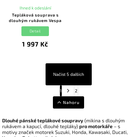
Ihned k odeslání
Tepláková souprava s
dlouhým rukávem Vespa
Detail
1 997 Kč
Načíst 5 dalších
1
2
Nahoru
Dlouhé pánské teplákové soupravy
(mikina s dlouhým
rukávem a kapucí, dlouhé tepláky)
pro motorkáře
– s
motivy značek motorek Suzuki, Honda, Kawasaki, Ducati,