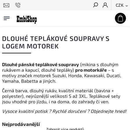
CZK
Hledat
DLOUHÉ TEPLÁKOVÉ SOUPRAVY S
LOGEM MOTOREK
Dlouhé pánské teplákové soupravy
(mikina s dlouhým
rukávem a kapucí, dlouhé tepláky)
pro motorkáře
– s
motivy značek motorek Suzuki, Honda, Kawasaki, Ducati,
Yamaha, Babetta a jiných.
Černá barva, dlouhý rukáv, kvalitní materiál (bavlna +
polyester), nejrůznější velikosti S až 3XL. Teplákové sety
jsou vhodné pro jízdu, i na doma, do zahrady či ven.
Vysoce kvalitní potisk ? Rychlé doručení ? Objednejte hned!
Nejprodávanější
Zobrazit více produktů