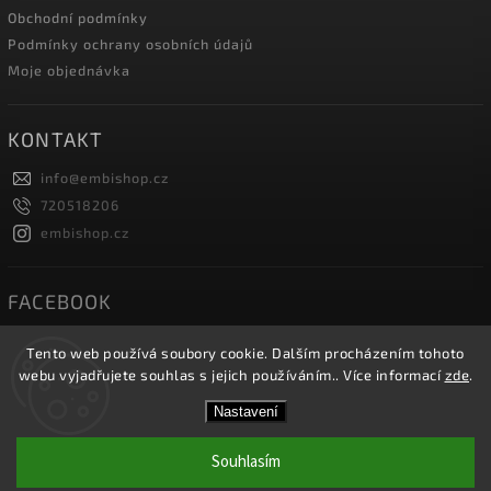
Obchodní podmínky
Podmínky ochrany osobních údajů
Moje objednávka
KONTAKT
info
@
embishop.cz
720518206
embishop.cz
FACEBOOK
Tento web používá soubory cookie. Dalším procházením tohoto
webu vyjadřujete souhlas s jejich používáním.. Více informací
zde
.
Copyright 2026
Embishop.cz
. Všechna práva vyhrazena.
Nastavení
Vytvořil
Shoptet
| Design
Shoptak.cz.
Souhlasím