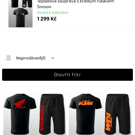
Tepláková souprava s krátkým rukávem
Simson
Ihned k odeslání
1 299 Kč
Nejprodávanější
Nejlevnější
Otevřít filtr
Nejdražší
Abecedně