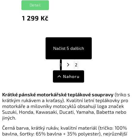
Detail
1 299 Kč
Načíst 5 dalších
1
2
Nahoru
Krátké pánské motorkářské teplákové soupravy
(triko s
krátkým rukávem a kraťasy). Kvalitní letní teplákovky pro
motorkáře a milovníky motocyklů obsahují loga značek
Suzuki, Honda, Kawasaki, Ducati, Yamaha, Babetta nebo
jiných.
Černá barva, krátký rukáv, kvalitní materiál (tričko: 100%
bavlna, šortky: 65% bavlna + 35% polyester), nejrůznější