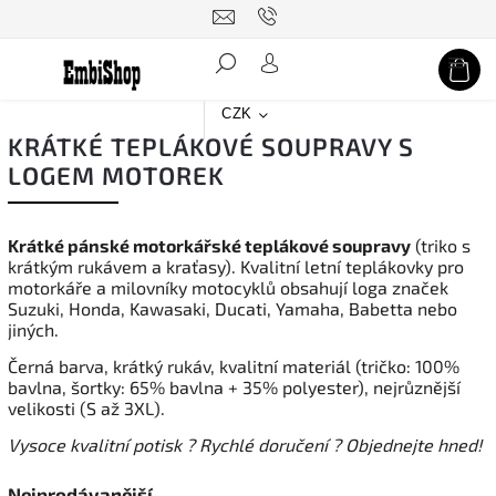
Hledat
CZK
KRÁTKÉ TEPLÁKOVÉ SOUPRAVY S
LOGEM MOTOREK
Krátké pánské motorkářské teplákové soupravy
(triko s
krátkým rukávem a kraťasy). Kvalitní letní teplákovky pro
motorkáře a milovníky motocyklů obsahují loga značek
Suzuki, Honda, Kawasaki, Ducati, Yamaha, Babetta nebo
jiných.
Černá barva, krátký rukáv, kvalitní materiál (tričko: 100%
bavlna, šortky: 65% bavlna + 35% polyester), nejrůznější
velikosti (S až 3XL).
Vysoce kvalitní potisk ? Rychlé doručení ? Objednejte hned!
Nejprodávanější