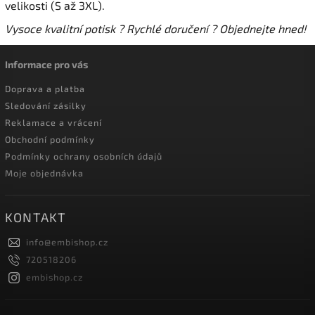
velikosti (S až 3XL).
Vysoce kvalitní potisk ? Rychlé doručení ? Objednejte hned!
Informace pro vás
Doprava a platba
Sledování zásilky
Reklamace a vrácení
Obchodní podmínky
Podmínky ochrany osobních údajů
Moje objednávka
KONTAKT
info
@
embishop.cz
720518206
embishop.cz