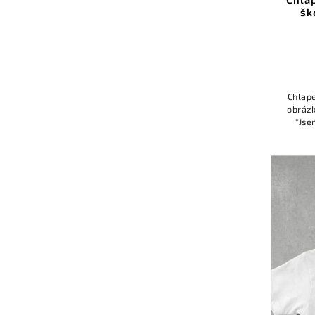
šk
Chlape
obrázk
"Jse
připr