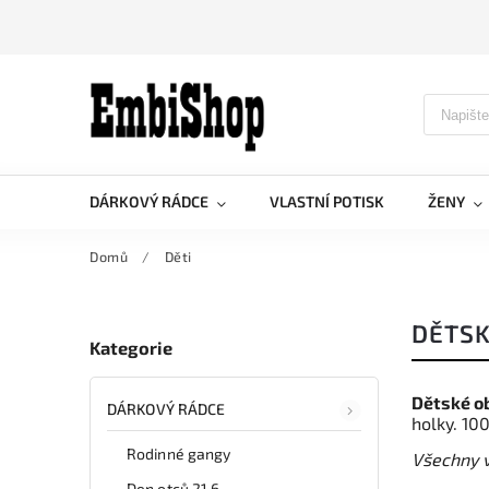
DÁRKOVÝ RÁDCE
VLASTNÍ POTISK
ŽENY
Domů
/
Děti
DĚTSK
Kategorie
Dětské o
DÁRKOVÝ RÁDCE
holky. 10
Rodinné gangy
Všechny v
Den otců 21.6