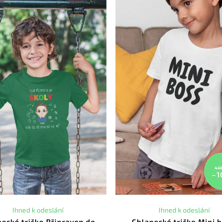
40
–1
Ihned k odeslání
Ihned k odeslání
ecké tričko Připraven do
Chlapecké tričko Mini 