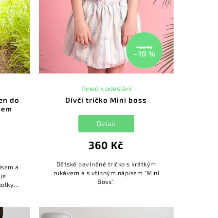
400 Kč
–10 %
Ihned k odeslání
ven do
Dívčí tričko Mini boss
nem
Detail
360 Kč
Dětské bavlněné tričko s krátkým
pisem a
rukávem a s vtipným nápisem "Mini
je
Boss".
kolky.
triko si