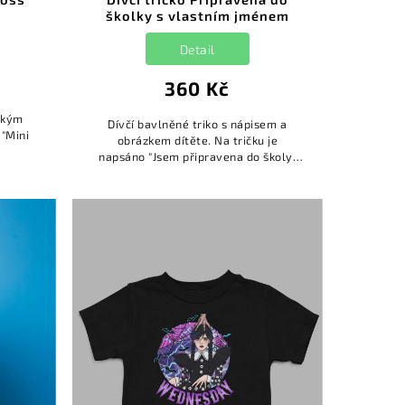
školky s vlastním jménem
Detail
360 Kč
átkým
Dívčí bavlněné triko s nápisem a
"Mini
obrázkem dítěte. Na tričku je
napsáno "Jsem připravena do školy.
Jsou ale připraveni na mě?". Na triko si
umíte doplnit jméno dítěte...