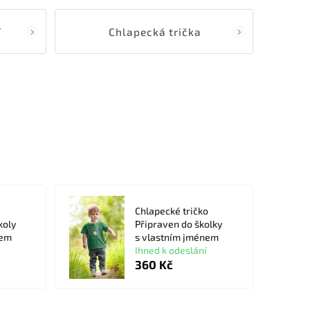
í
Chlapecká trička
Chlapecké tričko
koly
Připraven do školky
nem
s vlastním jménem
Ihned k odeslání
360 Kč