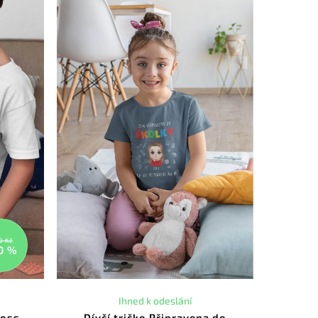
0 Kč
0 %
Ihned k odeslání
boss
Dívčí tričko Připravena do