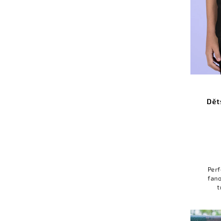
Dět
Perf
fano
t
ori
který