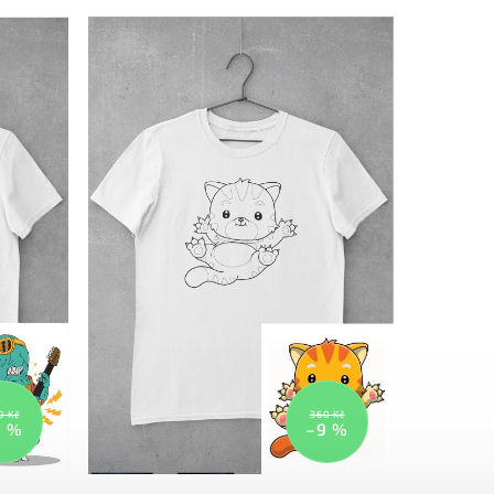
..
0 Kč
360 Kč
9 %
–9 %