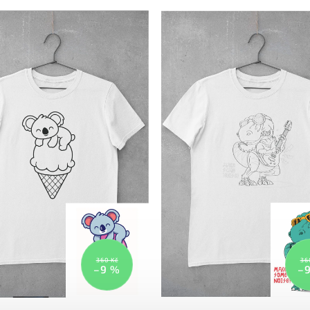
olestí zajímavým způsobem....
umíte doplnit jméno dítěte.
360 Kč
36
–9 %
–