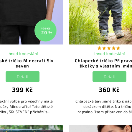
499 Kč
–20 %
Ihned k odeslání
Ihned k odeslání
ské tričko Minecraft Six
Chlapecké tričko Připra
seven
školky s vlastním jmé
Detail
Detail
399 Kč
360 Kč
ektní volba pro všechny malé
Chlapecké bavlněné triko s ná
ušky Minecraftu! Toto dětské
obrázkem dítěte. Na tričku 
riko „SIX SEVEN“ přichází s
napsáno "Jsem připraven do š
ginálním pixelovým designem,
Jsou ale připraveni na mě?". Na 
 připomíná oblíbené hry. Čísla 6
umíte doplnit jméno dí...
...