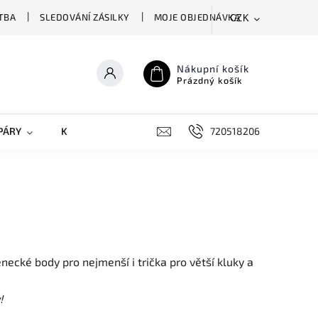
TBA
SLEDOVÁNÍ ZÁSILKY
MOJE OBJEDNÁVKA
CZK
Nákupní košík
Prázdný košík
PÁRY
KRYTY NA MOBILY
DOPLŇKY
720518206
jenecké body pro nejmenší i trička pro větší kluky a
!