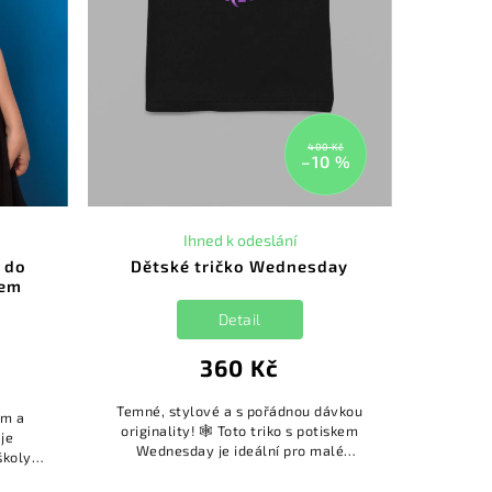
400 Kč
–10 %
Ihned k odeslání
a do
Dětské tričko Wednesday
nem
Detail
360 Kč
Temné, stylové a s pořádnou dávkou
em a
originality! 🕸️ Toto triko s potiskem
je
Wednesday je ideální pro malé
školy.
fanoušky temného humoru a tajemné
triko si
atmosféry. Kvalitní potisk ...