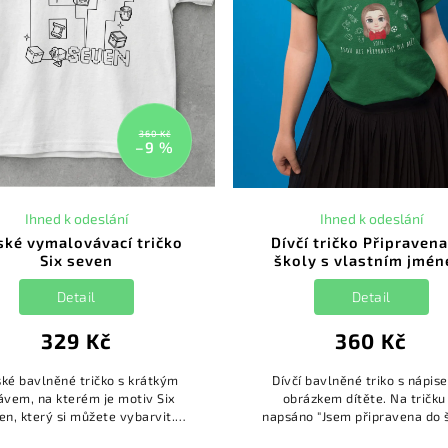
360 Kč
–9 %
Ihned k odeslání
Ihned k odeslání
ské vymalovávací tričko
Dívčí tričko Připraven
Six seven
školy s vlastním jmé
Detail
Detail
329 Kč
360 Kč
ké bavlněné tričko s krátkým
Dívčí bavlněné triko s nápis
ávem, na kterém je motiv Six
obrázkem dítěte. Na tričku 
en, který si můžete vybarvit.
napsáno "Jsem připravena do 
jejte kreativitu a hravost svých
Jsou ale připraveni na mě?". Na 