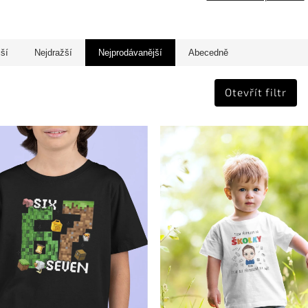
jší
Nejdražší
Nejprodávanější
Abecedně
Otevřít filtr