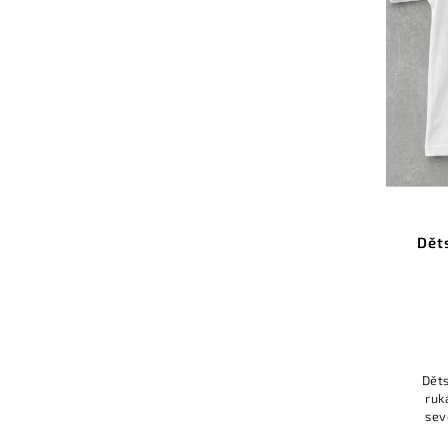
Dět
Děts
ruk
sev
Rozví