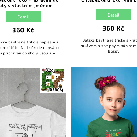
oly s vlastním jménem
Detail
Detail
360 Kč
360 Kč
Dětské bavlněné tričko s kr
cké bavlněné triko s nápisem a
rukávem a s vtipným nápisem 
em dítěte. Na tričku je napsáno
Boss".
m připraven do školy. Jsou ale
aveni na mě?". Na triko si umíte
doplnit jméno dít...