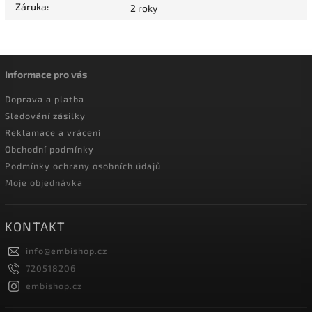
Záruka
:
2 roky
Informace pro vás
Doprava a platba
Sledování zásilky
Reklamace a vrácení
Obchodní podmínky
Podmínky ochrany osobních údajů
Moje objednávka
KONTAKT
info
@
embishop.cz
720518206
embishop.cz