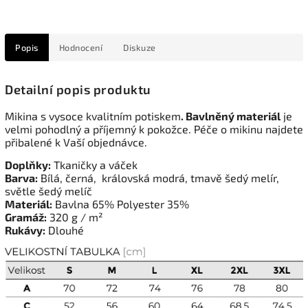
Popis
Hodnocení
Diskuze
Detailní popis produktu
Mikina s vysoce kvalitním potiskem
. Bavlněný materiál
je
velmi pohodlný a příjemný k pokožce. Péče o mikinu najdete
přibalené k Vaší objednávce.
Doplňky:
Tkaničky a váček
Barva:
Bílá, černá, královská modrá, tmavě šedý melír,
světle šedý melíč
Materiál:
Bavlna 65% Polyester 35%
Gramáž:
320 g / m²
Rukávy:
Dlouhé