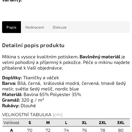
Popis
Hodnocení
Diskuze
Detailní popis produktu
Mikina s vysoce kvalitním potiskem
. Bavlněný materiál
je
velmi pohodlný a příjemný k pokožce. Péče o mikinu najdete
přibalené k Vaší objednávce.
Doplňky:
Tkaničky a váček
Barva:
Bílá, černá, královská modrá, červená, tmavě šedý
melír, světle šedý melíč, nordic blue
Materiál:
Bavlna 65% Polyester 35%
Gramáž:
320 g / m²
Rukávy:
Dlouhé