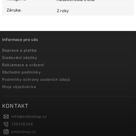
Záruka
:
2 roky
Informace pro vás
Doprava a platba
Sledování zásilky
Reklamace a vrácení
Obchodní podmínky
Podmínky ochrany osobních údajů
Moje objednávka
KONTAKT
info
@
embishop.cz
720518206
embishop.cz