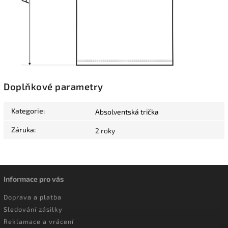
Doplňkové parametry
Kategorie
:
Absolventská trička
Záruka
:
2 roky
Informace pro vás
Doprava a platba
Sledování zásilky
Reklamace a vrácení