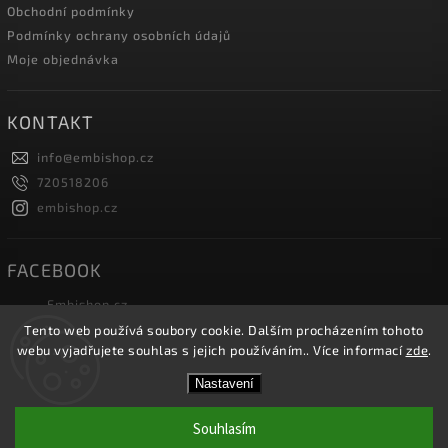
Obchodní podmínky
Podmínky ochrany osobních údajů
Moje objednávka
KONTAKT
info
@
embishop.cz
720518206
embishop.cz
FACEBOOK
Embishop.cz
Tento web používá soubory cookie. Dalším procházením tohoto
webu vyjadřujete souhlas s jejich používáním.. Více informací
zde
.
Copyright 2026
Embishop.cz
. Všechna práva vyhrazena.
Nastavení
Vytvořil
Shoptet
| Design
Shoptak.cz.
Souhlasím