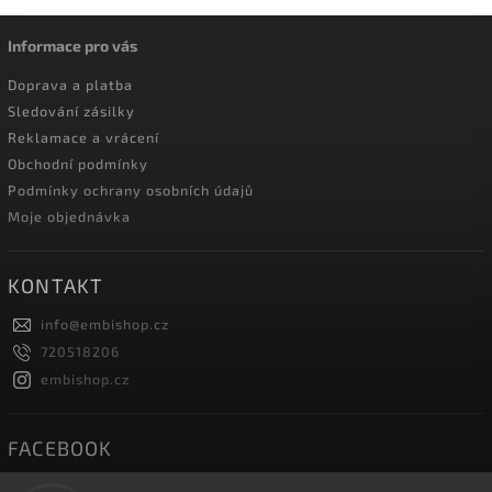
Informace pro vás
Doprava a platba
Sledování zásilky
Reklamace a vrácení
Obchodní podmínky
Podmínky ochrany osobních údajů
Moje objednávka
KONTAKT
info
@
embishop.cz
720518206
embishop.cz
FACEBOOK