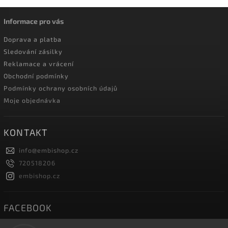
Informace pro vás
Doprava a platba
Sledování zásilky
Reklamace a vrácení
Obchodní podmínky
Podmínky ochrany osobních údajů
Moje objednávka
KONTAKT
info
@
embishop.cz
720518206
embishop.cz
FACEBOOK