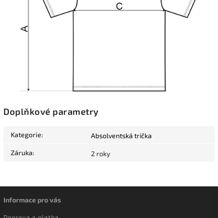
Doplňkové parametry
Kategorie
:
Absolventská trička
Záruka
:
2 roky
Informace pro vás
Doprava a platba