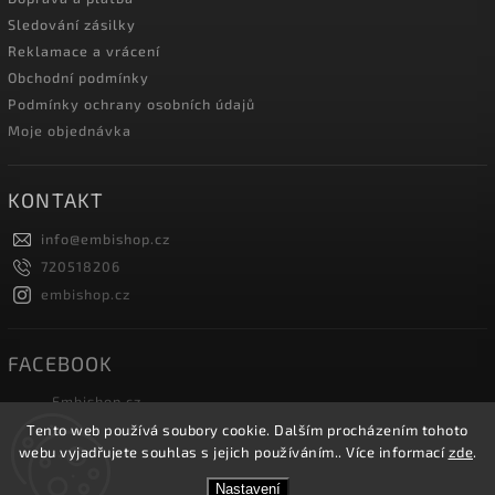
Sledování zásilky
Reklamace a vrácení
Obchodní podmínky
Podmínky ochrany osobních údajů
Moje objednávka
KONTAKT
info
@
embishop.cz
720518206
embishop.cz
FACEBOOK
Embishop.cz
Tento web používá soubory cookie. Dalším procházením tohoto
webu vyjadřujete souhlas s jejich používáním.. Více informací
zde
.
Copyright 2026
Embishop.cz
. Všechna práva vyhrazena.
Nastavení