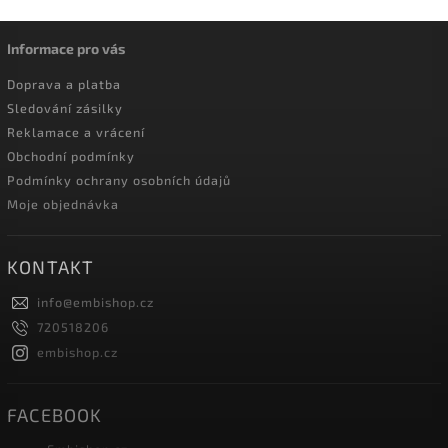
Informace pro vás
Doprava a platba
Sledování zásilky
Reklamace a vrácení
Obchodní podmínky
Podmínky ochrany osobních údajů
Moje objednávka
KONTAKT
info
@
embishop.cz
720518206
embishop.cz
FACEBOOK