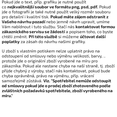
Pokud jde o text, příp. grafiku je nutné použít
co
nejkvalitnější soubor ve formátu png, psd, pdf.
Pokud
jde o fotografii je také nutné použít velký rozměr souboru
pro detailní i kvalitní tisk.
Pokud máte zájem odstranit z
Vašeho návrhu pozadí
nebo jemně návrh upravit, umíme
Vám nabídnout i tuto službu. Stačí nás
kontaktovat formou
zákaznického servisu se žádostí
a popisem toho, co byste
chtěli změnit.
Při této službě
si můžeme
účtovat další
poplatky
za zásah do návrhu našimi grafiky.
U zboží s vlastním potiskem nelze uplatnit právo na
odstoupení od smlouvy nebo výměnu velikosti, barvy, ..
protože jde o originální zboží vyrobené na míru pro
zákazníka. Pokud ale nastane chyba na naší straně, tj. zboží
přijde chybný z výroby, stačí nás kontaktovat, pokud bude
chyba oprávněná, právo na výměnu, příp. vrácení
samozřejmě zůstává.
Viz. "Spotřebitel nemůže odstoupit
od smlouvy pokud jde o prodej zboží zhotoveného podle
zvláštních požadavků spotřebitele, zboží vyrobeného na
míru."