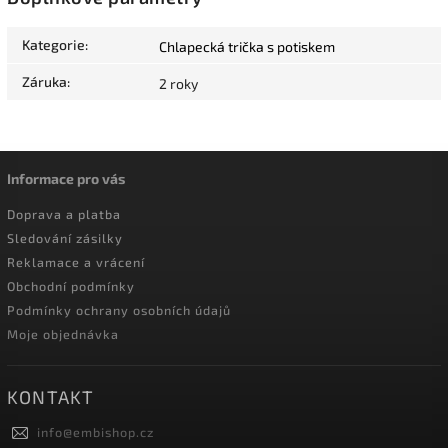
Kategorie
:
Chlapecká trička s potiskem
Záruka
:
2 roky
Informace pro vás
Doprava a platba
Sledování zásilky
Reklamace a vrácení
Obchodní podmínky
Podmínky ochrany osobních údajů
Moje objednávka
KONTAKT
info
@
embishop.cz