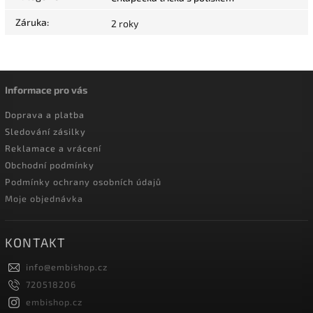
Záruka
:
2 roky
Informace pro vás
Doprava a platba
Sledování zásilky
Reklamace a vrácení
Obchodní podmínky
Podmínky ochrany osobních údajů
Moje objednávka
KONTAKT
info
@
embishop.cz
720518206
embishop.cz