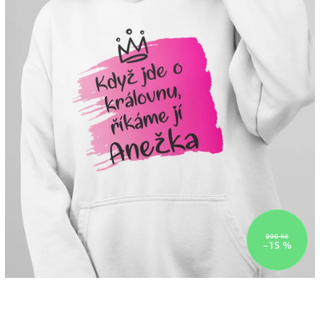
890 Kč
–15 %