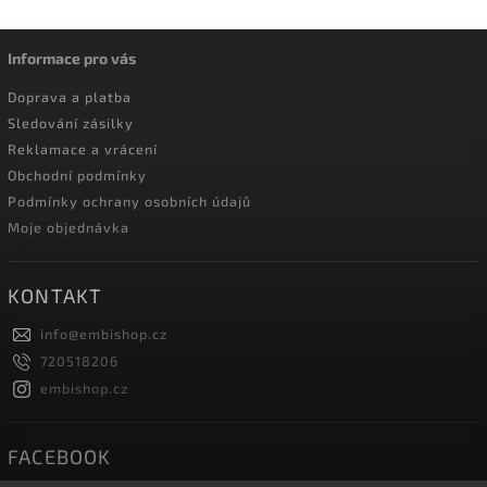
Informace pro vás
Doprava a platba
Sledování zásilky
Reklamace a vrácení
Obchodní podmínky
Podmínky ochrany osobních údajů
Moje objednávka
KONTAKT
info
@
embishop.cz
720518206
embishop.cz
FACEBOOK