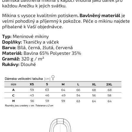
každou Anežku k jejich svátku.
Mikina s vysoce kvalitním potiskem
. Bavlněný materiál
je
velmi pohodlný a příjemný k pokožce. Péče o mikinu najdete
přibalené k Vaší objednávce.
Typ:
Meninové mikiny
Doplňky:
Tkaničky a váček
Barva:
Bílá, černá, žlutá, červená
Materiál:
Bavlna 65% Polyester 35%
Gramáž:
320 g / m²
Rukávy:
Dlouhé