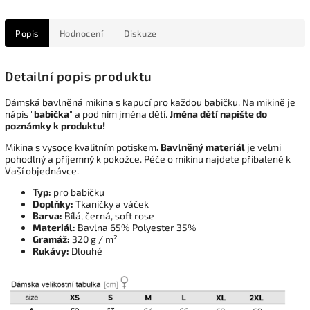
Popis
Hodnocení
Diskuze
Detailní popis produktu
Dámská bavlněná mikina s kapucí pro každou babičku. Na mikině je
nápis "
babička
" a pod ním jména dětí.
Jména dětí napište do
poznámky k produktu!
Mikina s vysoce kvalitním potiskem
. Bavlněný materiál
je velmi
pohodlný a příjemný k pokožce. Péče o mikinu najdete přibalené k
Vaší objednávce.
Typ:
pro babičku
Doplňky:
Tkaničky a váček
Barva:
Bílá, černá, soft rose
Materiál:
Bavlna 65% Polyester 35%
Gramáž:
320 g / m²
Rukávy:
Dlouhé