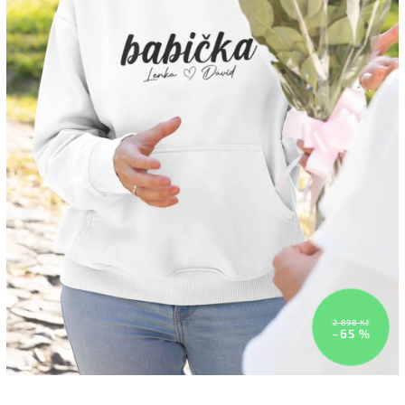
2 898 Kč
–65 %