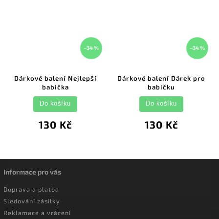
–34 %
–34 %
Dárkové balení Nejlepší
Dárkové balení Dárek pro
babička
babičku
Do košíku
Do košíku
130 Kč
130 Kč
Informace pro vás
Doprava a platba
Sledování zásilky
Reklamace a vrácení