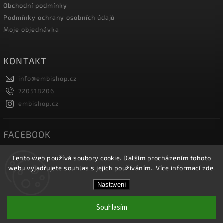
Obchodní podmínky
Podmínky ochrany osobních údajů
Moje objednávka
KONTAKT
info
@
embishop.cz
720518206
embishop.cz
FACEBOOK
Tento web používá soubory cookie. Dalším procházením tohoto
webu vyjadřujete souhlas s jejich používáním.. Více informací
zde
.
Copyright 2026
Embishop.cz
. Všechna práva vyhrazena.
Nastavení
Vytvořil
Shoptet
| Design
Shoptak.cz.
Souhlasím