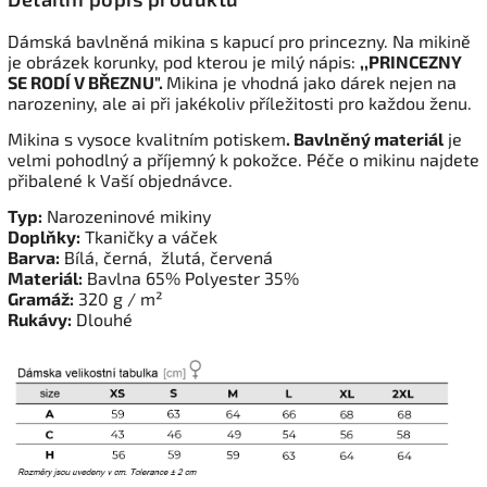
Dámská bavlněná mikina s kapucí pro princezny. Na mikině
je obrázek korunky, pod kterou je milý nápis:
,,PRINCEZNY
SE RODÍ V BŘEZNU".
Mikina je vhodná jako dárek nejen na
narozeniny, ale ai při jakékoliv příležitosti pro každou ženu.
Mikina s vysoce kvalitním potiskem
. Bavlněný materiál
je
velmi pohodlný a příjemný k pokožce. Péče o mikinu najdete
přibalené k Vaší objednávce.
Typ:
Narozeninové mikiny
Doplňky:
Tkaničky a váček
Barva:
Bílá, černá, žlutá, červená
Materiál:
Bavlna 65% Polyester 35%
Gramáž:
320 g / m²
Rukávy:
Dlouhé