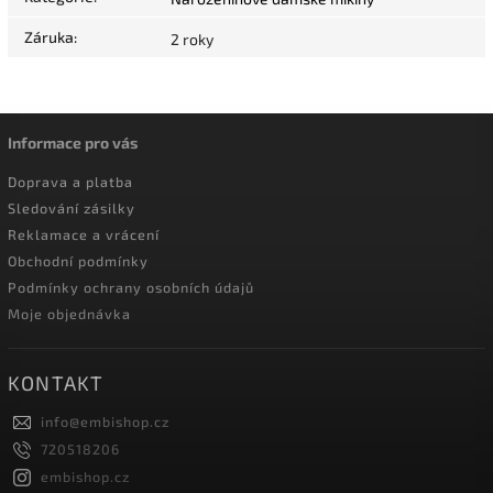
Záruka
:
2 roky
Informace pro vás
Doprava a platba
Sledování zásilky
Reklamace a vrácení
Obchodní podmínky
Podmínky ochrany osobních údajů
Moje objednávka
KONTAKT
info
@
embishop.cz
720518206
embishop.cz