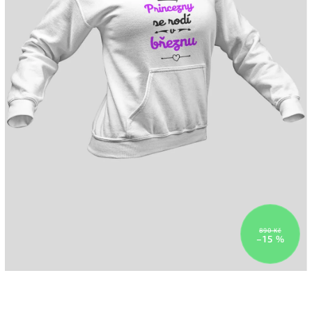
890 Kč
–15 %