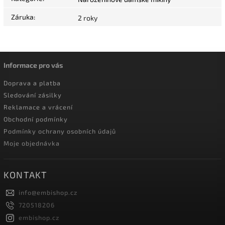
Záruka
:
2 roky
Informace pro vás
Doprava a platba
Sledování zásilky
Reklamace a vrácení
Obchodní podmínky
Podmínky ochrany osobních údajů
Moje objednávka
KONTAKT
info
@
embishop.cz
720518206
embishop.cz