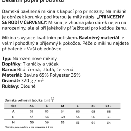
Dámská bavlněná mikina s kapucí pro princezny. Na mikině
je obrázek korunky, pod kterou je milý nápis:
,,PRINCEZNY
SE RODÍ V ČERVENCI".
Mikina je vhodná jako dárek nejen na
narozeniny, ale ai při jakékoliv příležitosti pro každou ženu.
Mikina s vysoce kvalitním potiskem
. Bavlněný materiál
je
velmi pohodlný a příjemný k pokožce. Péče o mikinu najdete
přibalené k Vaší objednávce.
Typ:
Narozeninové mikiny
Doplňky:
Tkaničky a váček
Barva:
Bílá, černá, žlutá, červená
Materiál:
Bavlna 65% Polyester 35%
Gramáž:
320 g / m²
Rukávy:
Dlouhé