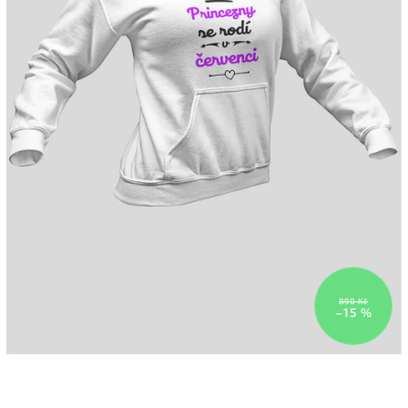
890 Kč
–15 %