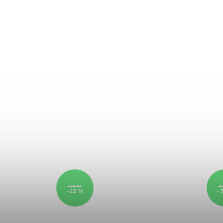
550 Kč
69
–22 %
–