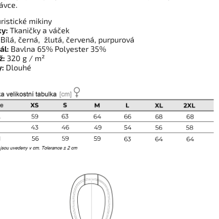
ávce.
ristické mikiny
y:
Tkaničky a váček
Bílá, černá, žlutá, červená, purpurová
ál:
Bavlna 65% Polyester 35%
ž:
320 g / m²
:
Dlouhé