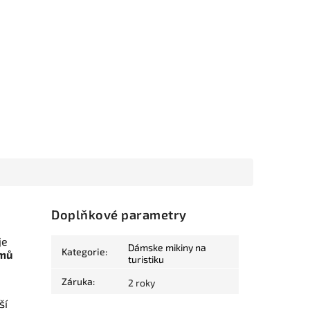
Doplňkové parametry
je
Dámske mikiny na
Kategorie
:
omů
turistiku
Záruka
:
2 roky
ší