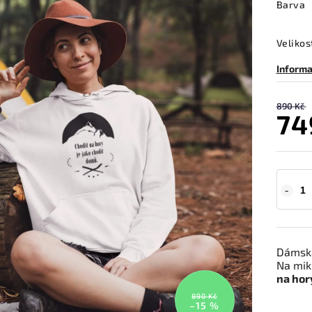
Barva
Velikos
Informa
890 Kč
74
Dámská
Na mik
na hory
890 Kč
–15 %