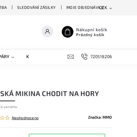
TBA
SLEDOVÁNÍ ZÁSILKY
MOJE OBJEDNÁVKA
CZK
Nákupní košík
Prázdný košík
PÁRY
KRYTY NA MOBILY
DOPLŇKY
720518206
SKÁ MIKINA CHODIT NA HORY
te variantu
Značka:
MMO
Neohodnoceno