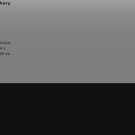
 hory
tickým
k s
dit na
".