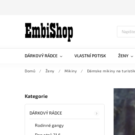
DÁRKOVÝ RÁDCE
VLASTNÍ POTISK
ŽENY
Domů
/
Ženy
/
Mikiny
/
Dámske mikiny na turisti
Kategorie
DÁRKOVÝ RÁDCE
Rodinné gangy
Den otců 21.6