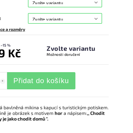
t
ce a rozměry
–15 %
Zvolte variantu
9 Kč
Možnosti doručení
Přidat do košíku
 bavlněná mikina s kapucí s turistickým potiskem.
ině je obrázek s motivem
hor
a nápisem:
,, Chodit
 je jako chodit domů ".