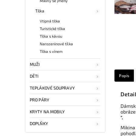
Mikiny se jmény
Tílka
Vtipná tílka
Turistické tílka
Tílka s kávou
Narozeninové tílka
Tílka s vínem
MUŽI
Popis
DĚTI
TEPLÁKOVÉ SOUPRAVY
Detai
PRO PÁRY
Dámská
obráze
KRYTY NA MOBILY
".
DOPLŇKY
Mikina
pohodl