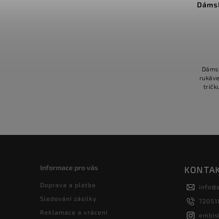
Dámsk
Dámsk
rukáve
tričk
nápisem:
Informace pro vás
KONTA
Doprava a platba
info
@
Sledování zásilky
72051
Reklamace a vrácení
embis