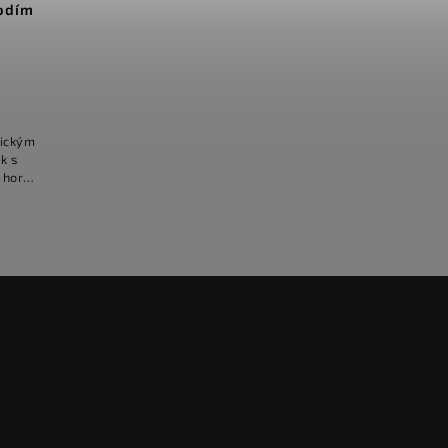
odím
tickým
k s
 hor
uši. "