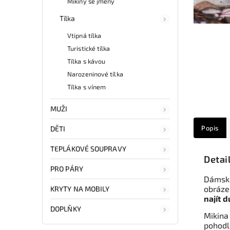
Mikiny se jmény
Tílka
Vtipná tílka
Turistické tílka
Tílka s kávou
Narozeninové tílka
Tílka s vínem
MUŽI
Popis
DĚTI
TEPLÁKOVÉ SOUPRAVY
Detai
PRO PÁRY
Dámská
obráze
KRYTY NA MOBILY
najít du
DOPLŇKY
Mikina
pohodl