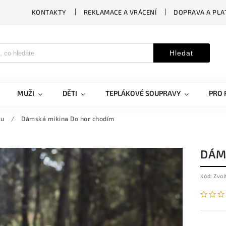
KONTAKTY
REKLAMACE A VRÁCENÍ
DOPRAVA A PLA
Hledat
MUŽI
DĚTI
TEPLÁKOVÉ SOUPRAVY
PRO 
ku
/
Dámská mikina Do hor chodím
DÁM
Kód:
Zvol