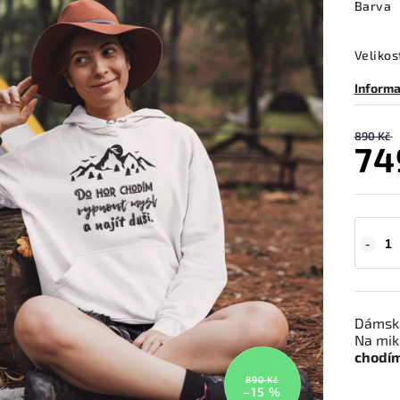
Barva
Velikos
Informa
890 Kč
74
Dámská
Na mik
chodím
890 Kč
–15 %