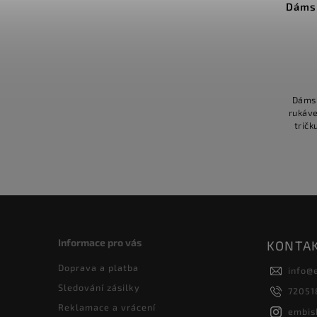
Dámsk
Dámsk
rukáve
tričk
nápis
Informace pro vás
KONTA
Doprava a platba
info
@
Sledování zásilky
72051
Reklamace a vrácení
embis