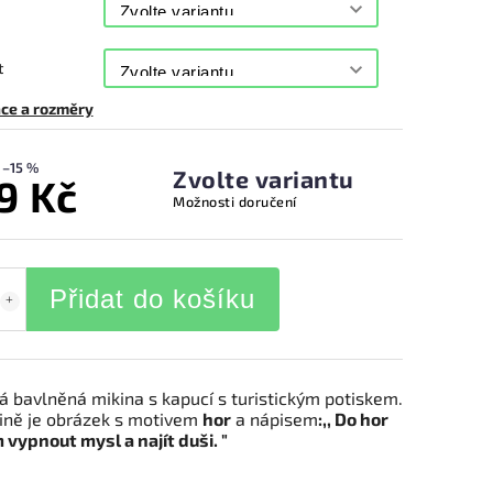
t
ce a rozměry
–15 %
Zvolte variantu
9 Kč
Možnosti doručení
Přidat do košíku
 bavlněná mikina s kapucí s turistickým potiskem.
ině je obrázek s motivem
hor
a nápisem
:,, Do hor
 vypnout mysl a najít duši. "