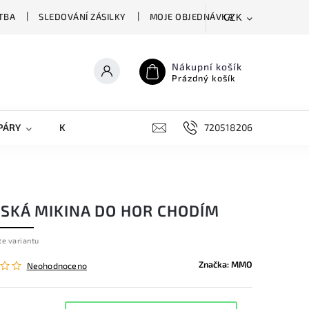
TBA
SLEDOVÁNÍ ZÁSILKY
MOJE OBJEDNÁVKA
CZK
Nákupní košík
Prázdný košík
PÁRY
KRYTY NA MOBILY
DOPLŇKY
720518206
SKÁ MIKINA DO HOR CHODÍM
te variantu
Značka:
MMO
Neohodnoceno