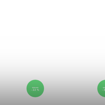
550 Kč
69
–22 %
–