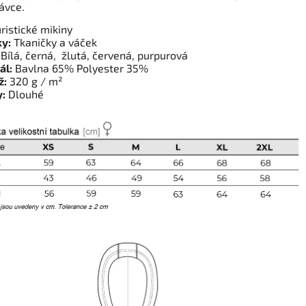
ávce.
ristické mikiny
y:
Tkaničky a váček
Bílá, černá, žlutá, červená, purpurová
ál:
Bavlna 65% Polyester 35%
ž:
320 g / m²
:
Dlouhé