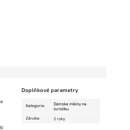
Doplňkové parametry
je
Dámske mikiny na
Kategorie
:
turistiku
Záruka
:
2 roky
ší