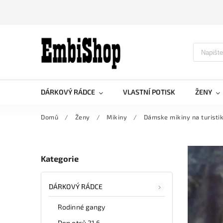
DÁRKOVÝ RÁDCE
VLASTNÍ POTISK
ŽENY
Domů
/
Ženy
/
Mikiny
/
Dámske mikiny na turisti
Kategorie
DÁRKOVÝ RÁDCE
Rodinné gangy
Den otců 21.6