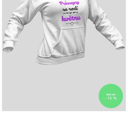
890 Kč
–15 %