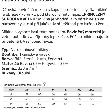
Dámská bavlněná mikina s kapucí pro princezny. Na mikině
je obrázek korunky, pod kterou je milý nápis:
,,PRINCEZNY
SE RODÍ V KVĚTNU".
Mikina je vhodná jako dárek nejen na
narozeniny, ale ai při jakékoliv příležitosti pro každou ženu.
Mikina s vysoce kvalitním potiskem
. Bavlněný materiál
je
velmi pohodlný a příjemný k pokožce. Péče o mikinu najdete
přibalené k Vaší objednávce.
Typ:
Narozeninové mikiny
Doplňky:
Tkaničky a váček
Barva:
Bílá, černá, žlutá, červená
Materiál:
Bavlna 65% Polyester 35%
Gramáž:
320 g / m²
Rukávy:
Dlouhé