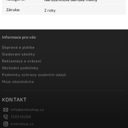
Záruka
:
2 roky
Informace pro vás
Doprava a platba
Sledování zásilky
Reklamace a vrácení
Obchodní podmínky
Podmínky ochrany osobních údajů
Moje objednávka
KONTAKT
info
@
embishop.cz
720518206
embishop.cz