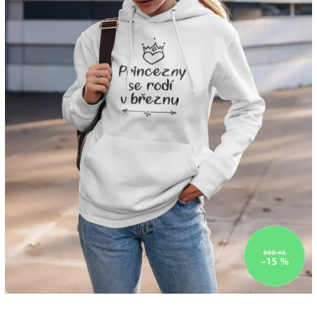
890 Kč
–15 %