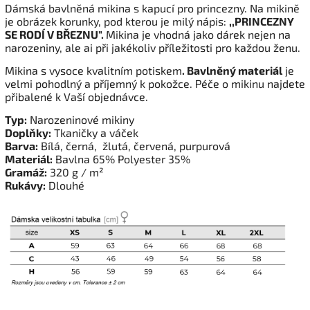
Dámská bavlněná mikina s kapucí pro princezny. Na mikině
je obrázek korunky, pod kterou je milý nápis:
,,PRINCEZNY
SE RODÍ V BŘEZNU".
Mikina je vhodná jako dárek nejen na
narozeniny, ale ai při jakékoliv příležitosti pro každou ženu.
Mikina s vysoce kvalitním potiskem
. Bavlněný materiál
je
velmi pohodlný a příjemný k pokožce. Péče o mikinu najdete
přibalené k Vaší objednávce.
Typ:
Narozeninové mikiny
Doplňky:
Tkaničky a váček
Barva:
Bílá, černá, žlutá, červená, purpurová
Materiál:
Bavlna 65% Polyester 35%
Gramáž:
320 g / m²
Rukávy:
Dlouhé