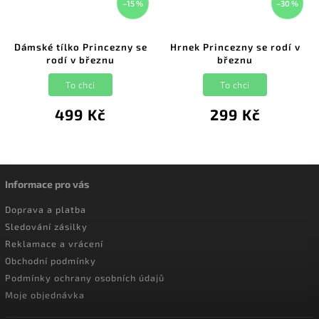
–15 %
–30 %
Dámské tílko Princezny se
Hrnek Princezny se rodí v
rodí v březnu
březnu
To chci
To chci
499 Kč
299 Kč
Informace pro vás
Doprava a platba
Sledování zásilky
Reklamace a vrácení
Obchodní podmínky
Podmínky ochrany osobních údajů
Moje objednávka