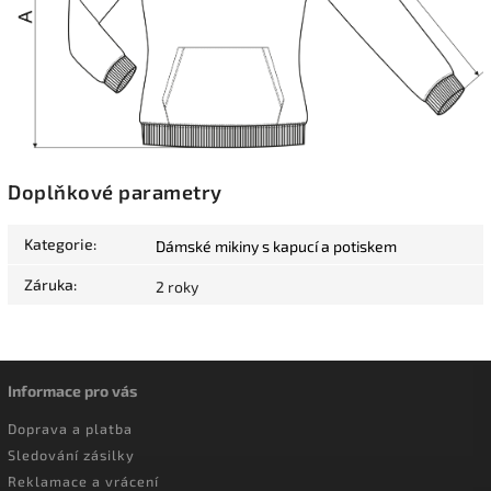
Doplňkové parametry
Kategorie
:
Dámské mikiny s kapucí a potiskem
Záruka
:
2 roky
Informace pro vás
Doprava a platba
Sledování zásilky
Reklamace a vrácení