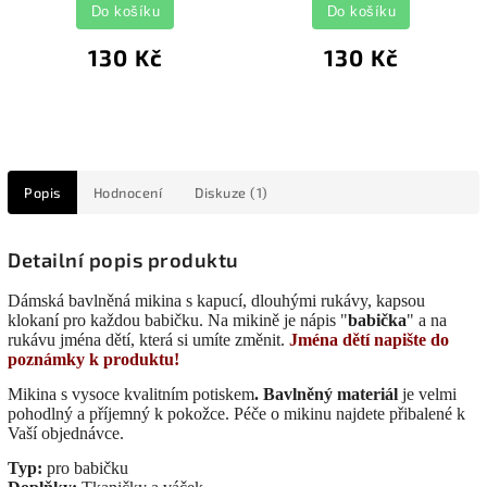
Do košíku
Do košíku
130 Kč
130 Kč
Popis
Hodnocení
Diskuze (1)
Detailní popis produktu
Dámská bavlněná mikina s kapucí, dlouhými rukávy, kapsou
klokaní pro každou babičku. Na mikině je nápis "
babička
" a na
rukávu jména dětí, která si umíte změnit.
Jména dětí napište do
poznámky k produktu!
Mikina s vysoce kvalitním potiskem
. Bavlněný materiál
je velmi
pohodlný a příjemný k pokožce. Péče o mikinu najdete přibalené k
Vaší objednávce.
Typ:
pro babičku