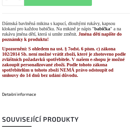
Dámská bavlněná mikina s kapucí, dlouhými rukávy, kapsou
klokaní pro každou babičku. Na mikině je nápis "
babička
" a na
rukávu jména dětí, která si umíte změnit.
Jména dětí napište do
poznámky k produktu!
Upozornění: S ohledem na ust. § 7odst. 6 písm. c) zákona
102/2014 Sb. není možné vrátit zboží, které je zhotoveno podle
zvláštních požadavků spotřebitele. V našem e-shopu je možné
zakoupit personalizované zboží. Podle tohoto zákona
spotřebitelům u tohoto zboží NEMÁ právo odstoupit od
smlouvy do 14 dnů bez udání důvodu.
Detailní informace
SOUVISEJÍCÍ PRODUKTY