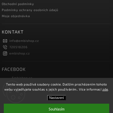
Obchodní podmínky
Podmínky ochrany osobních údajů
Moje objednávka
KONTAKT
info
@
embishop.cz
720518206
embishop.cz
FACEBOOK
Embishop.cz
Tento web používá soubory cookie. Dalším procházením tohoto
webu vyjadřujete souhlas s jejich používáním.. Více informací
zde
.
Copyright 2026
Embishop.cz
. Všechna práva vyhrazena.
Nastavení
Vytvořil
Shoptet
| Design
Shoptak.cz.
Souhlasím