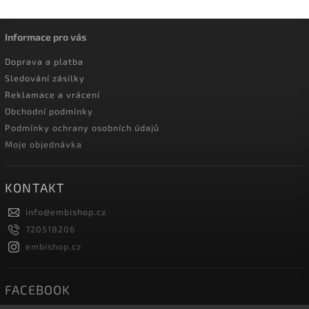
Informace pro vás
Doprava a platba
Sledování zásilky
Reklamace a vrácení
Obchodní podmínky
Podmínky ochrany osobních údajů
Moje objednávka
KONTAKT
info
@
embishop.cz
720518206
embishop.cz
FACEBOOK