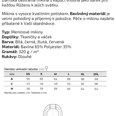
každou Růženu k jejich svátku.
Mikina s vysoce kvalitním potiskem
. Bavlněný materiál
je
velmi pohodlný a příjemný k pokožce. Péče o mikinu najdete
přibalené k Vaší objednávce.
Typ:
Meninové mikiny
Doplňky:
Tkaničky a váček
Barva:
Bílá, černá, žlutá, červená
Materiál:
Bavlna 65% Polyester 35%
Gramáž:
320 g / m²
Rukávy:
Dlouhé