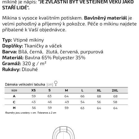
mikině je nápis:
"JE ZVLÁŠTNÍ BÝT VE STEJNÉM VĚKU JAKO
STAŘÍ LIDÉ".
Mikina s vysoce kvalitním potiskem.
Bavlněný materiál
je
velmi pohodlný a příjemný k pokožce. Péče o mikinu najdete
přibalené k Vaší objednávce.
Typ:
Vtipné mikiny
Doplňky:
Tkaničky a váček
Barva:
Bílá, černá, žlutá, červená, purpurová
Materiál:
Bavlna 65% Polyester 35%
Gramáž:
320 g / m²
Rukávy:
Dlouhé