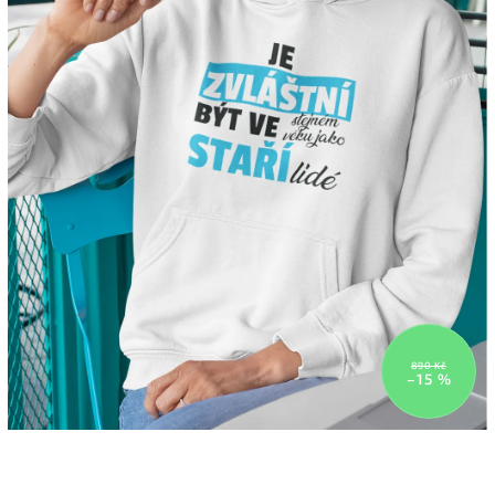
890 Kč
–15 %