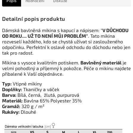
Popis
Hodnocení
Diskuze
Detailní popis produktu
Dámská bavlněná mikina s kapucí a
nápisem: "
V DŮCHODU
OD ROKU.... UŽ TO NENÍ MŮJ PROBLÉM"
. Tato mikina
rozveselí každého, kdo se chystá užívat si zaslouženého
odpočinku. Perfektní k oslavě odchodu do důchodu nebo jen
tak pro radost.
Mikina s vysoce kvalitním potiskem.
Bavlněný materiál
je
velmi pohodlný a příjemný k pokožce. Péče o mikinu najdete
přibalené k Vaší objednávce.
Typ:
Vtipné mikiny
Doplňky:
Tkaničky a váček
Barva:
Bílá, černá, žlutá, purpurová
Materiál:
Bavlna 65% Polyester 35%
Gramáž:
320 g / m²
Rukávy:
Dlouhé