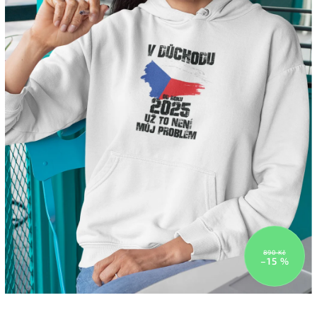
890 Kč
–15 %