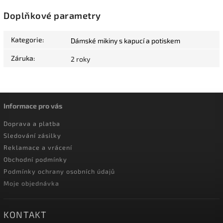
Doplňkové parametry
Kategorie
:
Dámské mikiny s kapucí a potiskem
Záruka
:
2 roky
Informace pro vás
Doprava a platba
Sledování zásilky
Reklamace a vrácení
Obchodní podmínky
Podmínky ochrany osobních údajů
Moje objednávka
KONTAKT