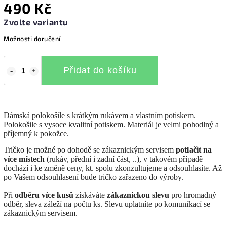
490 Kč
Zvolte variantu
Možnosti doručení
Přidat do košíku
Dámská polokošile s krátkým rukávem a vlastním potiskem.
Polokošile s vysoce kvalitní potiskem. Materiál je velmi pohodlný a
příjemný k pokožce.
Tričko je možné po dohodě se zákaznickým servisem
potlačit na
více místech
(rukáv, přední i zadní část, ..), v takovém případě
dochází i ke změně ceny, kt. spolu zkonzultujeme a odsouhlasíte. Až
po Vašem odsouhlasení bude tričko zařazeno do výroby.
Při
odběru více kusů
získáváte
zákaznickou slevu
pro hromadný
odběr, sleva záleží na počtu ks. Slevu uplatníte po komunikací se
zákaznickým servisem.