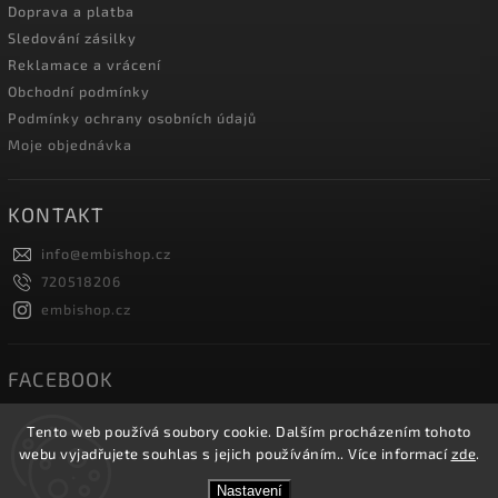
Doprava a platba
Sledování zásilky
Reklamace a vrácení
Obchodní podmínky
Podmínky ochrany osobních údajů
Moje objednávka
KONTAKT
info
@
embishop.cz
720518206
embishop.cz
FACEBOOK
Tento web používá soubory cookie. Dalším procházením tohoto
webu vyjadřujete souhlas s jejich používáním.. Více informací
zde
.
Copyright 2026
Embishop.cz
. Všechna práva vyhrazena.
Nastavení