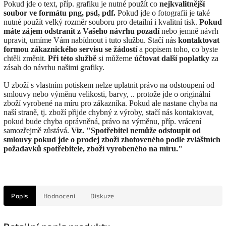
Pokud jde o text, příp. grafiku je nutné použít co
nejkvalitnější
soubor ve formátu png, psd, pdf.
Pokud jde o fotografii je také
nutné použít velký rozměr souboru pro detailní i kvalitní tisk.
Pokud
máte zájem odstranit z Vašeho návrhu pozadí
nebo jemně návrh
upravit, umíme Vám nabídnout i tuto službu. Stačí nás
kontaktovat
formou zákaznického servisu se žádostí
a popisem toho, co byste
chtěli změnit.
Při této službě
si můžeme
účtovat další poplatky
za
zásah do návrhu našimi grafiky.
U zboží s vlastním potiskem nelze uplatnit právo na odstoupení od
smlouvy nebo výměnu velikosti, barvy, .. protože jde o originální
zboží vyrobené na míru pro zákazníka. Pokud ale nastane chyba na
naší straně, tj. zboží přijde chybný z výroby, stačí nás kontaktovat,
pokud bude chyba oprávněná, právo na výměnu, příp. vrácení
samozřejmě zůstává.
Viz. "Spotřebitel nemůže odstoupit od
smlouvy pokud jde o prodej zboží zhotoveného podle zvláštních
požadavků spotřebitele, zboží vyrobeného na míru."
Popis
Hodnocení
Diskuze