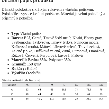
Detailní popis produktu
Dámská polokošile s krátkým rukávem a vlastním potiskem.
Polokošile s vysoce kvalitní potiskem. Materiál je velmi pohodlný a
příjemný k pokožce.
Typ:
Vlastní potisk
Barva:
Bílá, Černá, Tmavě šedý melír, Khaki, Ebony gray,
Světlemodrá, Tyrkysová, Tmavý tyrkys, Půlnoční modrá,
Královská modrá, Mátová, láhvově zelená, Travní zelená,
Zelené jablko, Hrášková zelená, Žlutá, Citronová, Oranžová,
Růžová, Červená, Purpurová, kávová, Fialová
Materiál:
Bavlna 65%, Polyester 35%
Gramáž:
150 g/m²
Rukávy:
Krátké
Výstřih:
O-výstřih