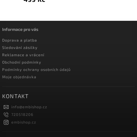
Informace pro vás
Doprava a platba
Sledování zásilky
Reklamace a vrácení
Obchodní podmínky
Podmínky ochrany osobních údajů
Moje objednávka
KONTAKT
info
@
embishop.cz
720518206
embishop.cz