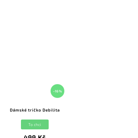
–16 %
Dámské tričko Debilita
To chci
499 Kč