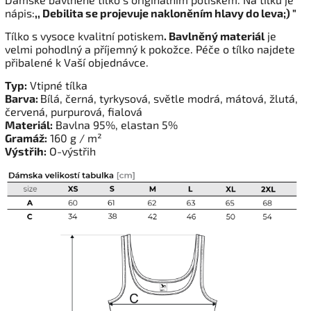
nápis:
,, Debilita se projevuje nakloněním hlavy do leva;) "
Tílko s vysoce kvalitní potiskem
. Bavlněný materiál
je
velmi pohodlný a příjemný k pokožce. Péče o tílko najdete
přibalené k Vaší objednávce.
Typ:
Vtipné tílka
Barva:
Bílá, černá, tyrkysová, světle modrá, mátová, žlutá,
červená, purpurová, fialová
Materiál:
Bavlna 95%, elastan 5%
Gramáž:
160 g / m²
Výstřih:
O-výstřih