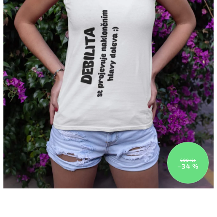
690 Kč
–34 %