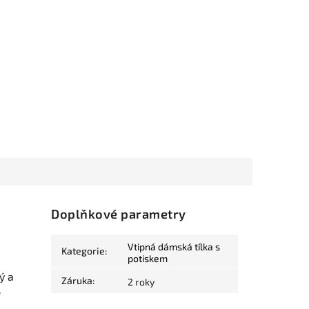
Doplňkové parametry
Vtipná dámská tílka s
Kategorie
:
potiskem
ý a
Záruka
:
2 roky
.