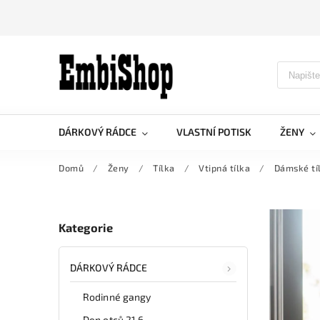
DÁRKOVÝ RÁDCE
VLASTNÍ POTISK
ŽENY
Domů
/
Ženy
/
Tílka
/
Vtipná tílka
/
Dámské tí
Kategorie
DÁRKOVÝ RÁDCE
Rodinné gangy
Den otců 21.6