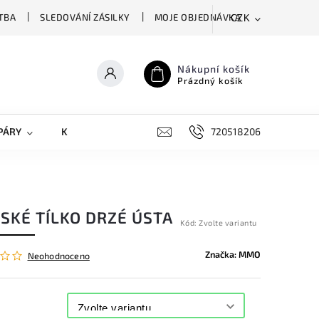
TBA
SLEDOVÁNÍ ZÁSILKY
MOJE OBJEDNÁVKA
CZK
Nákupní košík
Prázdný košík
PÁRY
KRYTY NA MOBILY
DOPLŇKY
720518206
SKÉ TÍLKO DRZÉ ÚSTA
Kód:
Zvolte variantu
Značka:
MMO
Neohodnoceno