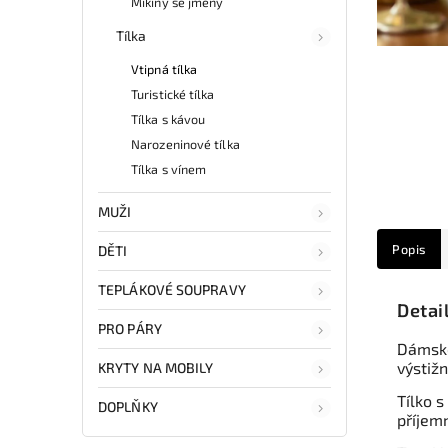
Mikiny se jmény
Tílka
Vtipná tílka
Turistické tílka
Tílka s kávou
Narozeninové tílka
Tílka s vínem
MUŽI
Popis
DĚTI
TEPLÁKOVÉ SOUPRAVY
Detai
PRO PÁRY
Dámské 
výstiž
KRYTY NA MOBILY
Tílko s
DOPLŇKY
příjemn