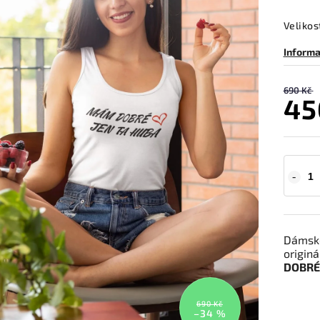
Velikos
Informa
690 Kč
45
Dámské
origin
DOBRÉ 
690 Kč
–34 %