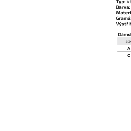
Typ:
Vt
Barva:
Materi
Gramá
Výstři