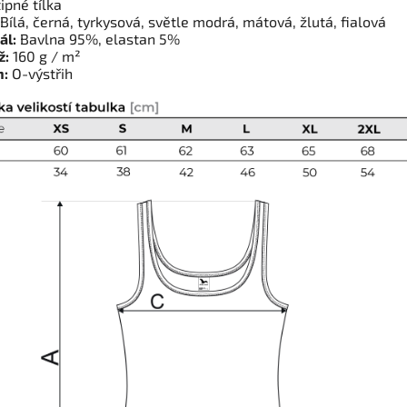
ipné tílka
Bílá, černá, tyrkysová, světle modrá, mátová, žlutá, fialová
ál:
Bavlna 95%, elastan 5%
ž:
160 g / m²
h:
O-výstřih