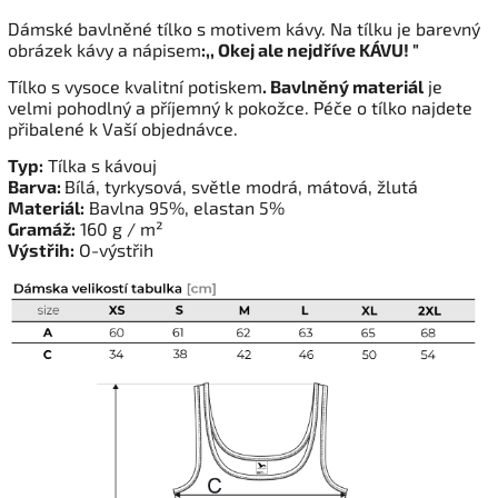
Dámské bavlněné tílko s motivem kávy. Na tílku je barevný
obrázek kávy a nápisem
:,, Okej ale nejdříve KÁVU! "
Tílko s vysoce kvalitní potiskem
. Bavlněný materiál
je
velmi pohodlný a příjemný k pokožce. Péče o tílko najdete
přibalené k Vaší objednávce.
Typ:
Tílka s kávouj
Barva:
Bílá, tyrkysová, světle modrá, mátová, žlutá
Materiál:
Bavlna 95%, elastan 5%
Gramáž:
160 g / m²
Výstřih:
O-výstřih