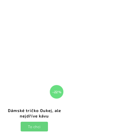
–22 %
Dámské tričko Oukej, ale
nejdříve kávu
To chci