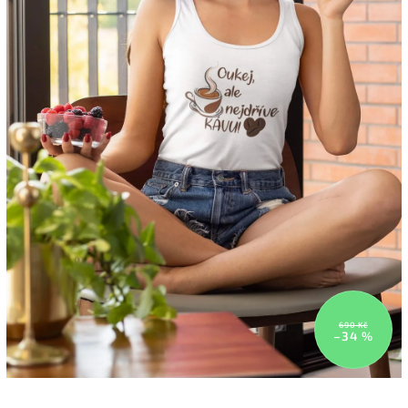
690 Kč
–34 %