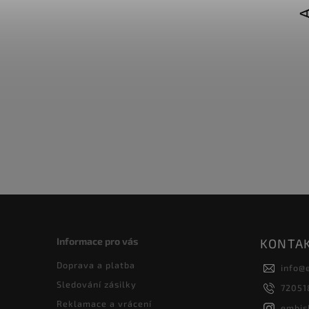
Informace pro vás
KONTA
Doprava a platba
info
@
Sledování zásilky
72051
Reklamace a vrácení
embis