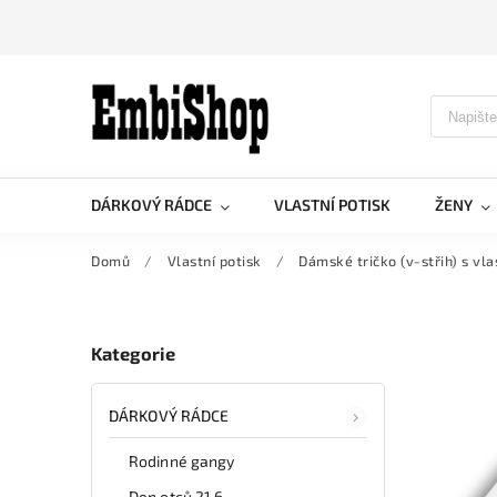
DÁRKOVÝ RÁDCE
VLASTNÍ POTISK
ŽENY
Domů
/
Vlastní potisk
/
Dámské tričko (v-střih) s vl
Kategorie
DÁRKOVÝ RÁDCE
Rodinné gangy
Den otců 21.6