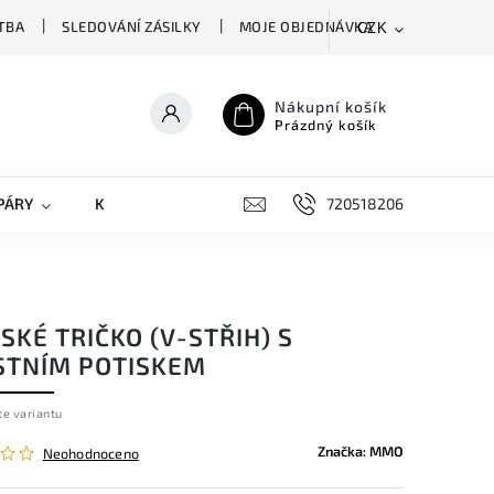
TBA
SLEDOVÁNÍ ZÁSILKY
MOJE OBJEDNÁVKA
CZK
Nákupní košík
Prázdný košík
PÁRY
KRYTY NA MOBILY
DOPLŇKY
720518206
KÉ TRIČKO (V-STŘIH) S
STNÍM POTISKEM
te variantu
Značka:
MMO
Neohodnoceno