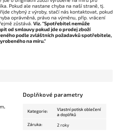
ka. Pokud ale nastane chyba na naší straně, tj.
řijde chybný z výroby, stačí nás kontaktovat, pokud
hyba oprávněná, právo na výměnu, příp. vrácení
ejmě zůstává.
Viz. "Spotřebitel nemůže
pit od smlouvy pokud jde o prodej zboží
eného podle zvláštních požadavků spotřebitele,
vyrobeného na míru."
Doplňkové parametry
em
.
Vlastní potisk oblečení
Kategorie
:
a doplňků
Záruka
:
2 roky