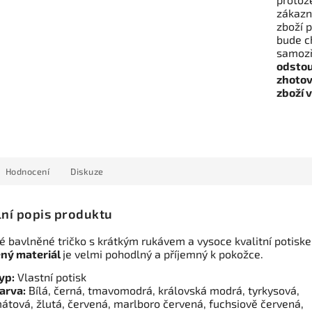
zákazní
zboží p
bude c
samozř
odstou
zhotov
zboží 
Hodnocení
Diskuze
lní popis produktu
 bavlněné tričko s krátkým rukávem a vysoce kvalitní potisk
ný materiál
je velmi pohodlný a příjemný k pokožce.
yp:
Vlastní potisk
arva:
Bílá, černá, tmavomodrá, královská modrá, tyrkysová,
átová, žlutá, červená, marlboro červená, fuchsiově červená,