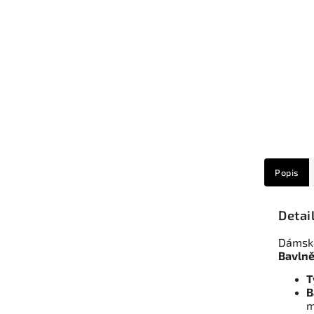
Popis
Detai
Dámské
Bavlně
T
B
m