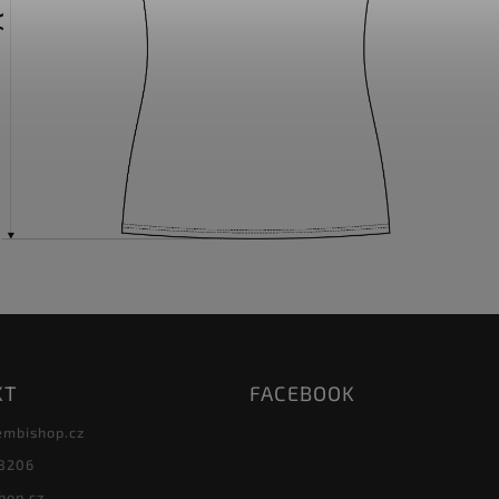
KT
FACEBOOK
embishop.cz
8206
hop.cz