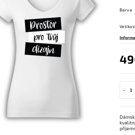
Barva
Velikos
Informa
49
Dámské
kvalitn
příjem