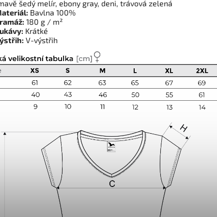
mavě šedý melír, ebony gray, deni, trávová zelená
ateriál:
Bavlna 100%
ramáž:
180 g / m²
ukávy:
Krátké
ýstřih:
V-výstřih