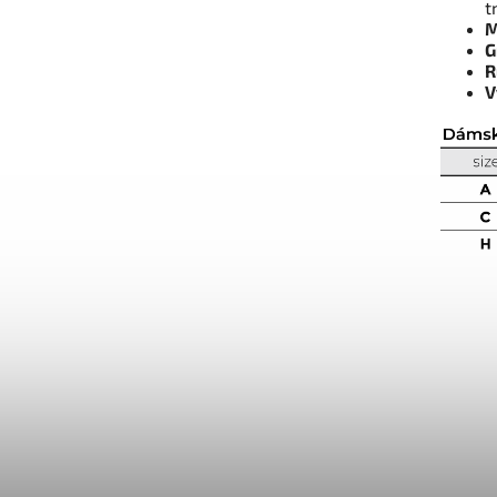
t
M
G
R
V