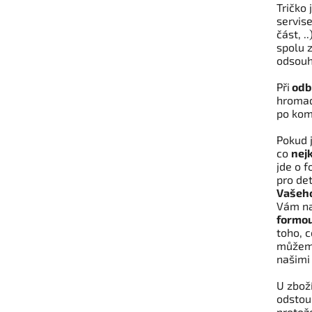
Tričko
servi
část, .
spolu 
odsouh
Při
odbě
hromadn
po kom
Pokud j
co
nejk
jde o f
pro deta
Vašeho
Vám na
formou
toho, c
může
našimi 
U zboží
odstoup
protože