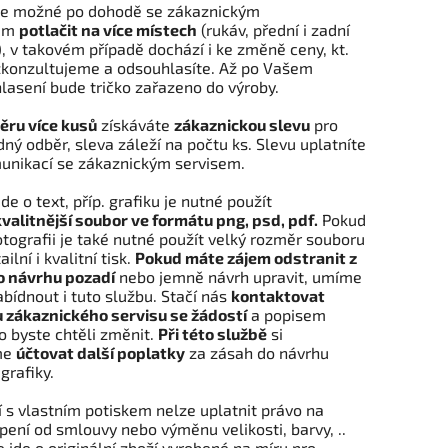
 je možné po dohodě se zákaznickým
sem
potlačit na více místech
(rukáv, přední i zadní
.), v takovém případě dochází i ke změně ceny, kt.
zkonzultujeme a odsouhlasíte. Až po Vašem
lasení bude tričko zařazeno do výroby.
ru více kusů
získáváte
zákaznickou slevu
pro
ý odběr, sleva záleží na počtu ks. Slevu uplatníte
unikací se zákaznickým servisem.
de o text, příp. grafiku je nutné použít
valitnější soubor ve formátu png, psd, pdf.
Pokud
otografii je také nutné použít velký rozměr souboru
ilní i kvalitní tisk.
Pokud máte zájem odstranit z
 návrhu pozadí
nebo jemně návrh upravit, umíme
bídnout i tuto službu. Stačí nás
kontaktovat
 zákaznického servisu se žádostí
a popisem
o byste chtěli změnit.
Při této službě
si
me
účtovat další poplatky
za zásah do návrhu
grafiky.
 s vlastním potiskem nelze uplatnit právo na
ení od smlouvy nebo výměnu velikosti, barvy, ..
 jde o originální zboží vyrobené na míru pro