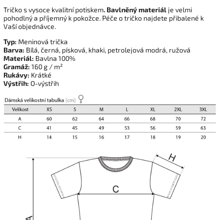
Tričko s vysoce kvalitní potiskem
. Bavlněný materiál
je velmi
pohodlný a příjemný k pokožce. Péče o tričko najdete přibalené k
Vaší objednávce.
Typ:
Meninová trička
Barva:
Bílá, černá, písková, khaki, petrolejová modrá, ružová
Materiál:
Bavlna 100%
Gramáž:
160 g / m²
Rukávy:
Krátké
Výstřih:
O-výstřih