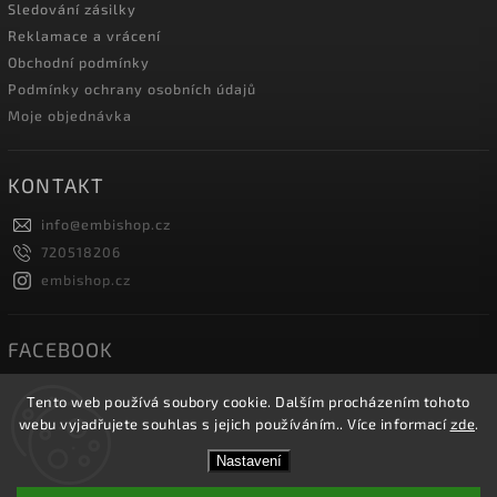
Sledování zásilky
Reklamace a vrácení
Obchodní podmínky
Podmínky ochrany osobních údajů
Moje objednávka
KONTAKT
info
@
embishop.cz
720518206
embishop.cz
FACEBOOK
Tento web používá soubory cookie. Dalším procházením tohoto
webu vyjadřujete souhlas s jejich používáním.. Více informací
zde
.
Copyright 2026
Embishop.cz
. Všechna práva vyhrazena.
Nastavení
Vytvořil
Shoptet
| Design
Shoptak.cz.