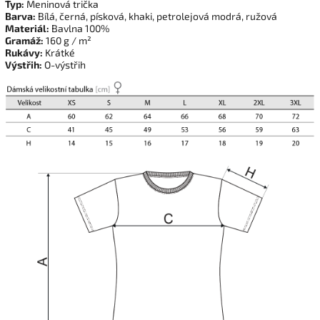
Typ:
Meninová trička
Barva:
Bílá, černá, písková, khaki, petrolejová modrá, ružová
Materiál:
Bavlna 100%
Gramáž:
160 g / m²
Rukávy:
Krátké
Výstřih:
O-výstřih