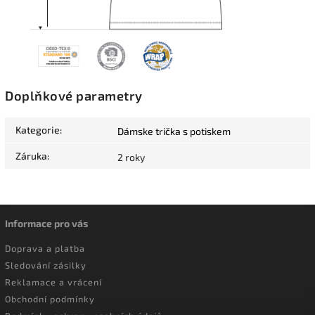
Doplňkové parametry
Kategorie
:
Dámske trička s potiskem
Záruka
:
2 roky
Informace pro vás
Doprava a platba
Sledování zásilky
Reklamace a vrácení
Obchodní podmínky