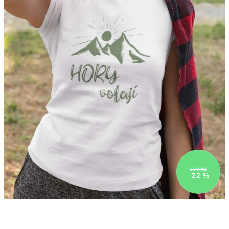
550 Kč
–22 %