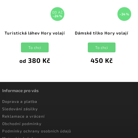
OD
AŽ
–34 %
–24 %
Turistická láhev Hory volají
Dámské tílko Hory volají
To chci
To chci
380 Kč
450 Kč
od
Informace pro vás
Doprava a platba
Sledování zásilky
Reklamace a vrácení
Obchodní podmínky
Podmínky ochrany osobních údajů