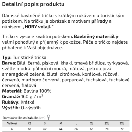
Detailní popis produktu
Dámské bavlněné tričko s krátkým rukávem a turistickým
potiskem. Na tričku je obrázek s motivem
přírody
a
nápisem:,
, HORY volají. "
Tričko s vysoce kvalitní potiskem
. Bavlněný materiál
je
velmi pohodlný a příjemný k pokožce. Péče o tričko najdete
přibalené k Vaší objednávce.
Typ:
Turistické trička
Barva:
Bílá, černá, písková, khaki, tmavá břidlice, tyrkysová,
světle modrá, půlnoční modrá, mátová, petrolejová,
smaragdově zelená, žlutá, citrónová, korálová, růžová,
červená, marlboro červená, purpurová, fuchsiová, fuchsiově
červená, fialová
Materiál:
Bavlna 100%
Gramáž:
160 g / m²
Rukávy:
Krátké
Výstřih:
O-výstřih