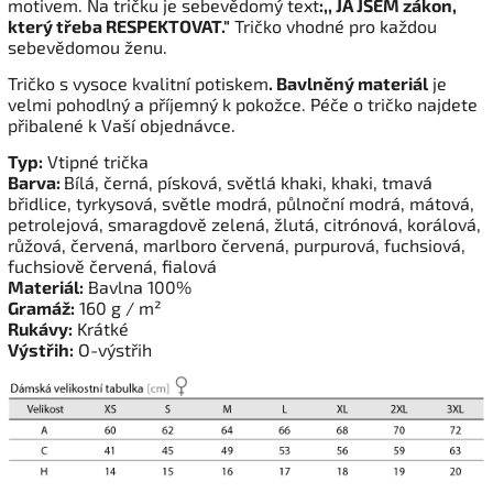
motivem. Na tričku je sebevědomý text
:,, JÁ JSEM zákon,
který třeba RESPEKTOVAT."
Tričko vhodné pro každou
sebevědomou ženu.
Tričko s vysoce kvalitní potiskem
. Bavlněný materiál
je
velmi pohodlný a příjemný k pokožce. Péče o tričko najdete
přibalené k Vaší objednávce.
Typ:
Vtipné trička
Barva:
Bílá, černá, písková, světlá khaki, khaki, tmavá
břidlice, tyrkysová, světle modrá, půlnoční modrá, mátová,
petrolejová, smaragdově zelená, žlutá, citrónová, korálová,
růžová, červená, marlboro červená, purpurová, fuchsiová,
fuchsiově červená, fialová
Materiál:
Bavlna 100%
Gramáž:
160 g / m²
Rukávy:
Krátké
Výstřih:
O-výstřih