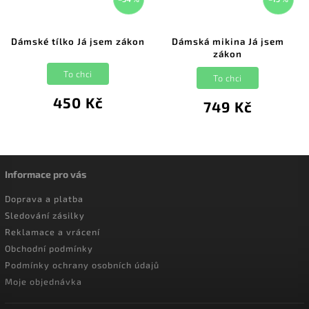
Dámské tílko Já jsem zákon
Dámská mikina Já jsem
zákon
To chci
To chci
450 Kč
749 Kč
Informace pro vás
Doprava a platba
Sledování zásilky
Reklamace a vrácení
Obchodní podmínky
Podmínky ochrany osobních údajů
Moje objednávka