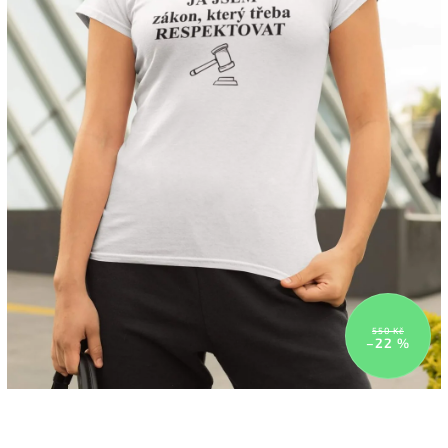
550 Kč
–22 %