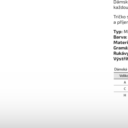
Dámské
každou 
Tričko 
a příje
Typ:
Me
Barva:
Materi
Gramá
Rukávy
Výstři