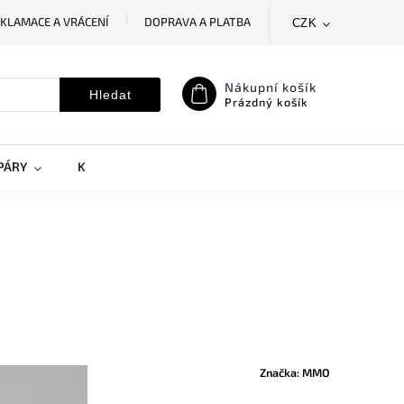
KLAMACE A VRÁCENÍ
DOPRAVA A PLATBA
CZK
SLEDOVÁNÍ ZÁSILKY
MOJE OBJEDNÁVKA
Nákupní košík
Hledat
Prázdný košík
PÁRY
KRYTY NA MOBILY
DOPLŇKY
Značka:
MMO