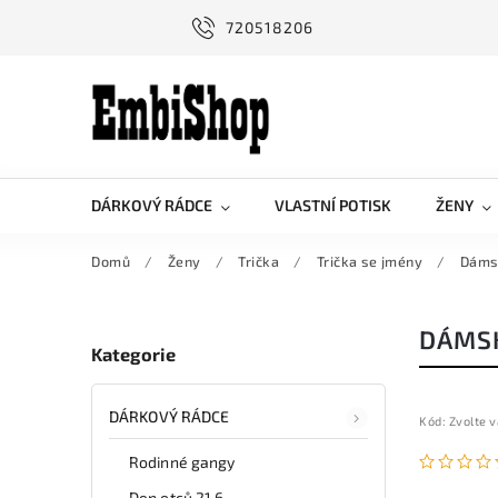
720518206
DÁRKOVÝ RÁDCE
VLASTNÍ POTISK
ŽENY
Domů
/
Ženy
/
Trička
/
Trička se jmény
/
Dámsk
DÁMSK
Kategorie
DÁRKOVÝ RÁDCE
Kód:
Zvolte v
Rodinné gangy
Den otců 21.6