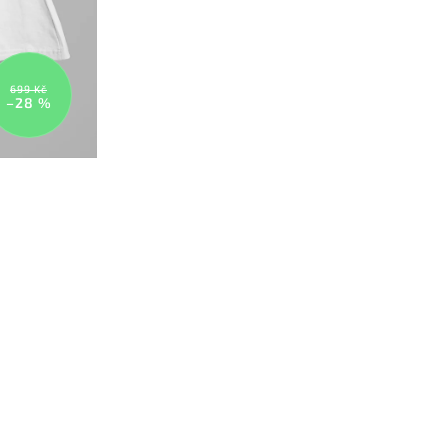
699 Kč
–28 %