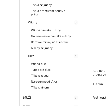
Trička se jmény
Trička s motívem hobby a
práce
Mikiny
Vtipné dámske mikiny
Narozeninové dámske mikiny
Dámske mikiny na turistiku
Mikiny se jmény
Tílka
Vtipná tílka
Turistické tílka
699 Kč
–
Zvolte v
Tílka s kávou
Narozeninové tílka
Barva
Tílka s vínem
MUŽI
Velikos