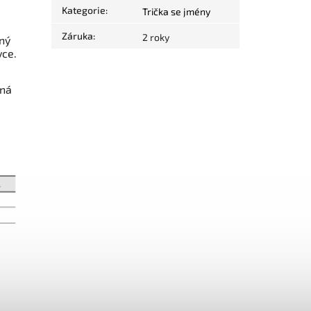
Kategorie
:
Trička se jmény
Záruka
:
2 roky
ný
vce.
ená