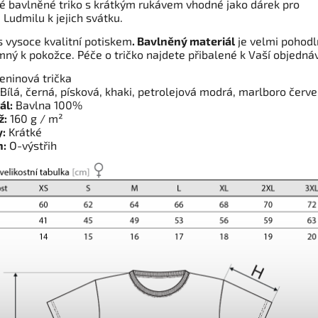
 bavlněné triko s krátkým rukávem vhodné jako dárek pro
Ludmilu k jejich svátku.
s vysoce kvalitní potiskem
. Bavlněný materiál
je velmi pohodl
mný k pokožce. Péče o tričko najdete přibalené k Vaší objedná
ninová trička
Bílá, černá, písková, khaki, petrolejová modrá, marlboro červ
ál:
Bavlna 100%
ž:
160 g / m²
:
Krátké
h:
O-výstřih