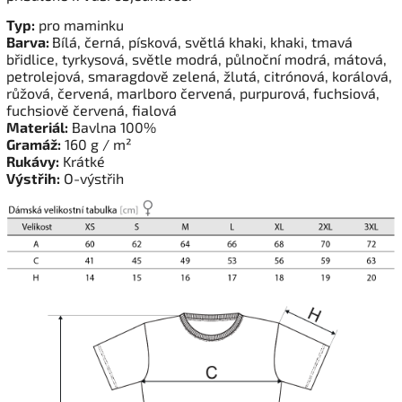
Typ:
pro maminku
Barva:
Bílá, černá, písková, světlá khaki, khaki, tmavá
břidlice, tyrkysová, světle modrá, půlnoční modrá, mátová,
petrolejová, smaragdově zelená, žlutá, citrónová, korálová,
růžová, červená, marlboro červená, purpurová, fuchsiová,
fuchsiově červená, fialová
Materiál:
Bavlna 100%
Gramáž:
160 g / m²
Rukávy:
Krátké
Výstřih:
O-výstřih