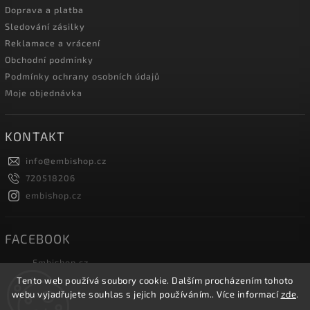
Doprava a platba
Sledování zásilky
Reklamace a vrácení
Obchodní podmínky
Podmínky ochrany osobních údajů
Moje objednávka
KONTAKT
info
@
embishop.cz
720518206
embishop.cz
FACEBOOK
Embishop.cz
Tento web používá soubory cookie. Dalším procházením tohoto
webu vyjadřujete souhlas s jejich používáním.. Více informací
zde
.
Copyright 2026
Embishop.cz
. Všechna práva vyhrazena.