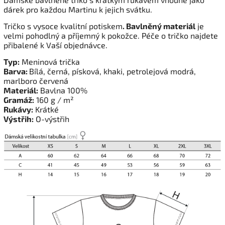
dárek pro každou Martinu k jejich svátku.
Tričko s vysoce kvalitní potiskem
. Bavlněný materiál
je
velmi pohodlný a příjemný k pokožce. Péče o tričko najdete
přibalené k Vaší objednávce.
Typ:
Meninová trička
Barva:
Bílá, černá, písková, khaki, petrolejová modrá,
marlboro červená
Materiál:
Bavlna 100%
Gramáž:
160 g / m²
Rukávy:
Krátké
Výstřih:
O-výstřih