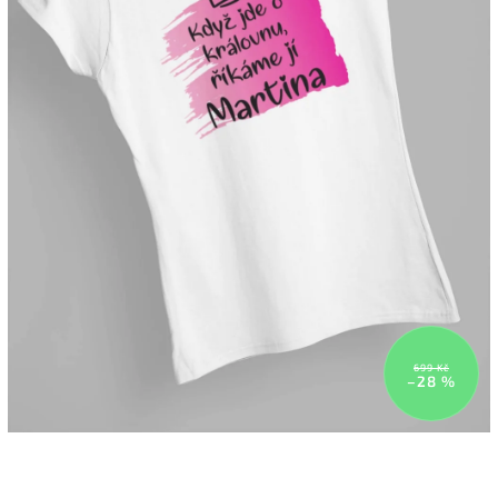
699 Kč
–28 %