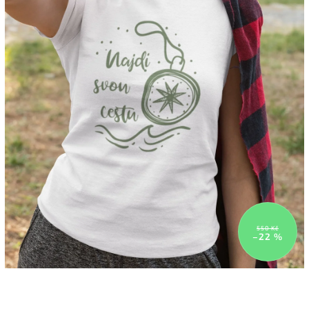
550 Kč
–22 %