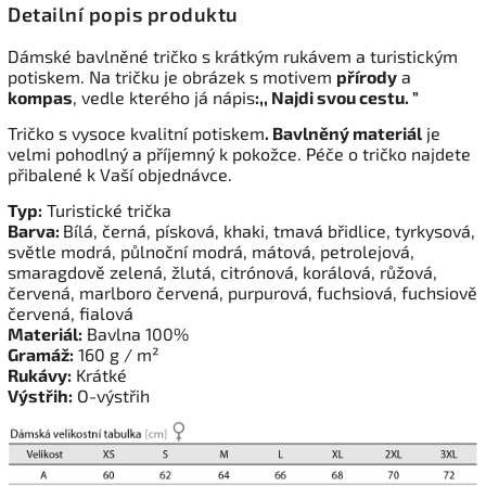
Detailní popis produktu
Dámské bavlněné tričko s krátkým rukávem a turistickým
potiskem. Na tričku je obrázek s motivem
přírody
a
kompas
, vedle kterého já nápis
:,, Najdi svou cestu. "
Tričko s vysoce kvalitní potiskem
. Bavlněný materiál
je
velmi pohodlný a příjemný k pokožce. Péče o tričko najdete
přibalené k Vaší objednávce.
Typ:
Turistické trička
Barva:
Bílá, černá, písková, khaki, tmavá břidlice, tyrkysová,
světle modrá, půlnoční modrá, mátová, petrolejová,
smaragdově zelená, žlutá, citrónová, korálová, růžová,
červená, marlboro červená, purpurová, fuchsiová, fuchsiově
červená, fialová
Materiál:
Bavlna 100%
Gramáž:
160 g / m²
Rukávy:
Krátké
Výstřih:
O-výstřih