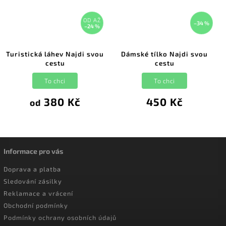
–34 %
–15 %
Dámské tílko Najdi svou
Dámská mikina Najdi svou
cestu
cestu
To chci
To chci
450 Kč
749 Kč
Informace pro vás
Doprava a platba
Sledování zásilky
Reklamace a vrácení
Obchodní podmínky
Podmínky ochrany osobních údajů