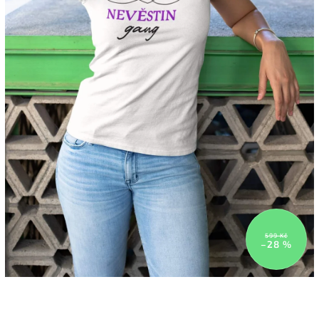
599 Kč
–28 %