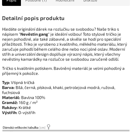
Popis
Podobné (1)
Hodnocení
Diskuze
Detailní popis produktu
Hledáte originální dárek na rozlučku se svobodou? Naše triko s
nápisem "
Nevěstin gang
" je ideální volbou! Toto stylové tričko je
nejen pohodlné, ale také zábavné, a skvěle se hodí pro speciální
příležitosti. Triko je vyrobeno z kvalitního, měkkého materiálu, který
zaručuje pohodlí během celého dne nebo noci plné oslav. Moderní
střih a univerzální design doplňuje výrazný nápis, který všechny
nevěstiny kamarádky na rozlučce se svobodou zaručeně odliší.
Tričko s kvalitním potiskem. Bavlněný materiál je velmi pohodlný a
příjemný k pokožce.
Typ:
Vtipná tričká
Barva:
Bílá, černá, písková, khaki, petrolejová modrá, ružová,
fuchsiová
Materiál:
Bavlna 100%
Gramáž:
160 g / m²
Rukávy:
Krátké
Výstřih:
O-výstřih