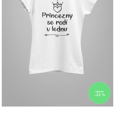
550 Kč
–22 %