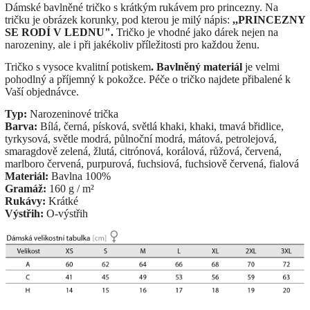
Dámské bavlněné tričko s krátkým rukávem pro princezny. Na
tričku je obrázek korunky, pod kterou je milý nápis:
,,PRINCEZNY
SE RODÍ V LEDNU".
Tričko je vhodné jako dárek nejen na
narozeniny, ale i při jakékoliv příležitosti pro každou ženu.
Tričko s vysoce kvalitní potiskem
. Bavlněný materiál
je velmi
pohodlný a příjemný k pokožce. Péče o tričko najdete přibalené k
Vaší objednávce.
Typ:
Narozeninové trička
Barva:
Bílá, černá, písková, světlá khaki, khaki, tmavá břidlice,
tyrkysová, světle modrá, půlnoční modrá, mátová, petrolejová,
smaragdově zelená, žlutá, citrónová, korálová, růžová, červená,
marlboro červená, purpurová, fuchsiová, fuchsiově červená, fialová
Materiál:
Bavlna 100%
Gramáž:
160 g / m²
Rukávy:
Krátké
Výstřih:
O-výstřih