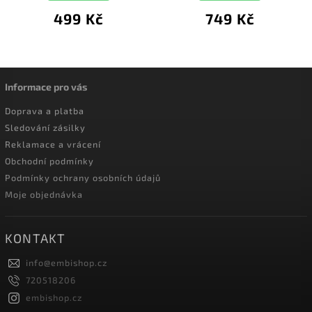
499 Kč
749 Kč
Informace pro vás
Doprava a platba
Sledování zásilky
Reklamace a vrácení
Obchodní podmínky
Podmínky ochrany osobních údajů
Moje objednávka
KONTAKT
info
@
embishop.cz
720518206
embishop.cz