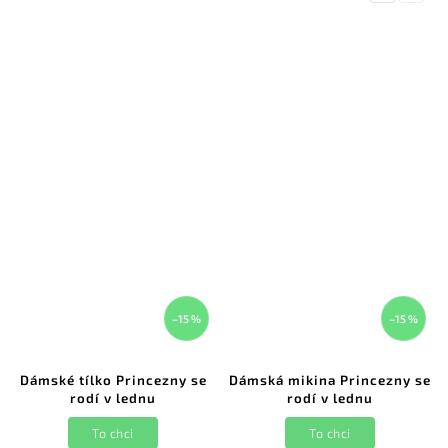
–15 %
–15 %
Dámské tílko Princezny se
Dámská mikina Princezny se
rodí v lednu
rodí v lednu
To chci
To chci