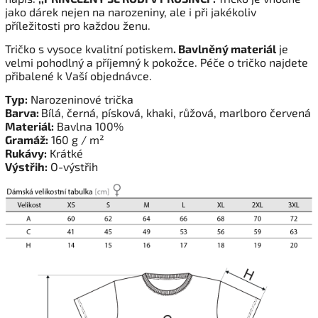
jako dárek nejen na narozeniny, ale i při jakékoliv
příležitosti pro každou ženu.
Tričko s vysoce kvalitní potiskem
. Bavlněný materiál
je
velmi pohodlný a příjemný k pokožce. Péče o tričko najdete
přibalené k Vaší objednávce.
Typ:
Narozeninové trička
Barva:
Bílá, černá, písková, khaki, růžová, marlboro červená
Materiál:
Bavlna 100%
Gramáž:
160 g / m²
Rukávy:
Krátké
Výstřih:
O-výstřih