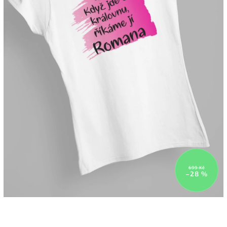
699 Kč
–28 %