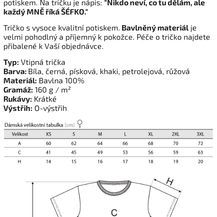
potiskem. Na tričku je nápis:
"
Nikdo neví, co tu dělám, ale
každý MNĚ říká ŠÉFKO."
Tričko s vysoce kvalitní potiskem.
Bavlněný materiál
je
velmi pohodlný a příjemný k pokožce. Péče o tričko najdete
přibalené k Vaší objednávce.
Typ:
Vtipná trička
Barva:
Bíla, č
erná, písková, khaki, petrolejová, růžová
Materiál:
Bavlna 100%
Gramáž:
160 g / m²
Rukávy:
Krátké
Výstřih:
O-výstřih