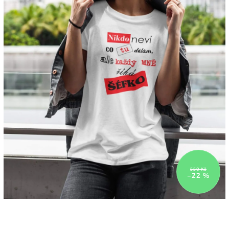
550 Kč
–22 %