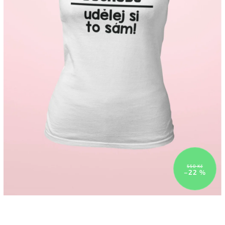
550 Kč
–22 %