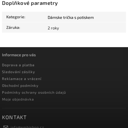
Doplňkové parametry
Kategorie
:
Dámske trička s potiskem
Záruka
:
2 roky
Informace pro vás
Doprava a platba
Sledování zásilky
Reklamace a vrácení
Obchodní podmínky
Podmínky ochrany osobních údajů
Moje objednávka
KONTAKT
info
@
embishop.cz