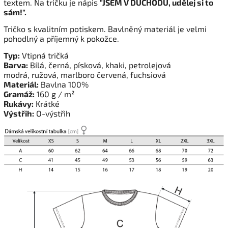
textem. Na tričku je nápis
"JSEM V DŮCHODU, udělej si to
sám!".
Tričko s kvalitním potiskem. Bavlněný materiál je velmi
pohodlný a příjemný k pokožce.
Typ:
Vtipná tričká
Barva:
Bílá, černá, písková, khaki, petrolejová
modrá, ružová, marlboro červená, fuchsiová
Materiál:
Bavlna 100%
Gramáž:
160 g / m²
Rukávy:
Krátké
Výstřih:
O-výstřih