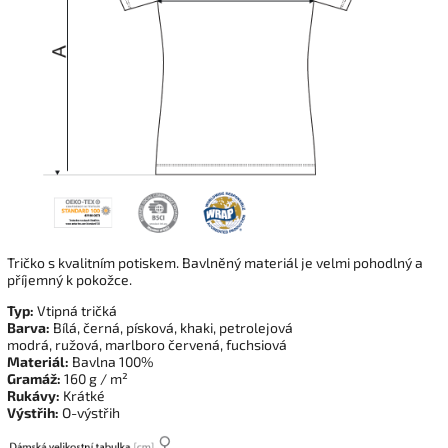
Tričko s kvalitním potiskem. Bavlněný materiál je velmi pohodlný a
příjemný k pokožce.
Typ:
Vtipná tričká
Barva:
Bílá, černá, písková, khaki, petrolejová
modrá, ružová, marlboro červená, fuchsiová
Materiál:
Bavlna 100%
Gramáž:
160 g / m²
Rukávy:
Krátké
Výstřih:
O-výstřih