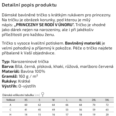
Detailní popis produktu
Dámské bavlněné tričko s krátkým rukávem pro princezny.
Na tričku je obrázek korunky, pod kterou je milý
nápis:
,,PRINCEZNY SE RODÍ V ÚNORU".
Tričko je vhodné
jako dárek nejen na narozeniny, ale i při jakékoliv
příležitosti pro každou ženu.
Tričko s vysoce kvalitní potiskem.
Bavlněný materiál
je
velmi pohodlný a příjemný k pokožce. Péče o tričko najdete
přibalené k Vaší objednávce.
Typ:
Narozeninové trička
Barva:
Bílá, černá, písková, khaki, růžová, marlboro červená
Materiál:
Bavlna 100%
Gramáž:
160 g / m²
Rukávy:
Krátké
Výstřih:
O-výstřih