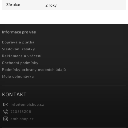
Záruka
:
2 roky
Informace pro vás
Doprava a platba
Sledování zásilky
Reklamace a vrácení
Obchodní podmínky
Podmínky ochrany osobních údajů
Moje objednávka
KONTAKT
info
@
embishop.cz
720518206
embishop.cz