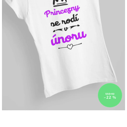
550 Kč
–22 %